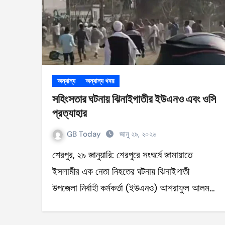
অন্যান্য
অন্যান্য খবর
সহিংসতার ঘটনায় ঝিনাইগাতীর ইউএনও এবং ওসি
প্রত্যাহার
GB Today
জানু ২৯, ২০২৬
শেরপুর, ২৯ জানুয়ারি: শেরপুরে সংঘর্ষে জামায়াতে
ইসলামীর এক নেতা নিহতের ঘটনায় ঝিনাইগাতী
উপজেলা নির্বাহী কর্মকর্তা (ইউএনও) আশরাফুল আলম…