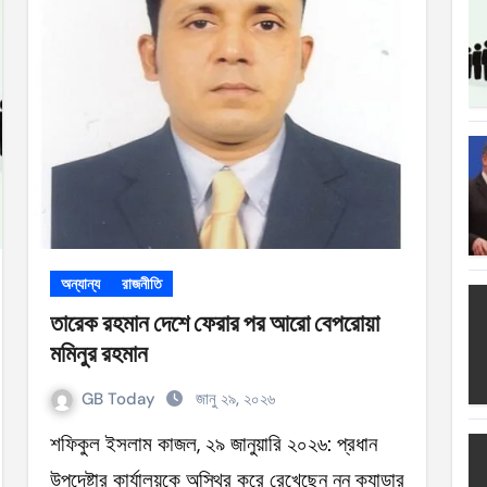
ত্যাহার
ক্ষতিপূরণ পাচ্ছে বাংলাদেশ
লাদেশ
আগুনে পুড়ল বেশ কিছু বাড়ি
্থা হচ্ছে
 সৌদি আরব
অন্যান্য
রাজনীতি
তারেক রহমান দেশে ফেরার পর আরো বেপরোয়া
মমিনুর রহমান
ে
GB Today
জানু ২৯, ২০২৬
শফিকুল ইসলাম কাজল, ২৯ জানুয়ারি ২০২৬: প্রধান
উপদেষ্টার কার্যালয়কে অস্থির করে রেখেছেন নন ক্যাডার