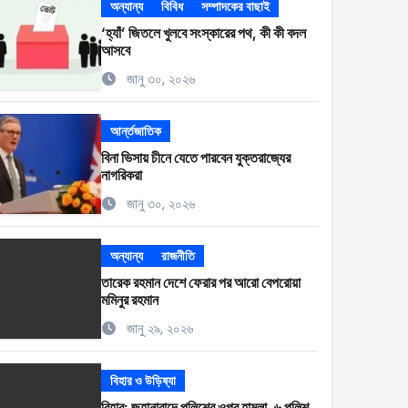
অন্যান্য
বিবিধ
সম্পাদকের বাছাই
‘হ্যাঁ’ জিতলে খুলবে সংস্কারের পথ, কী কী বদল
আসবে
জানু ৩০, ২০২৬
আর্ন্তজাতিক
বিনা ভিসায় চীনে যেতে পারবেন যুক্তরাজ্যের
নাগরিকরা
জানু ৩০, ২০২৬
অন্যান্য
রাজনীতি
তারেক রহমান দেশে ফেরার পর আরো বেপরোয়া
মমিনুর রহমান
জানু ২৯, ২০২৬
বিহার ও উড়িষ্যা
বিহার: জহানাবাদে পুলিশের ওপর হামলা, ৬ পুলিশ