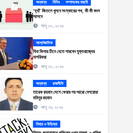
অন্যান্য
বিবিধ
সম্পাদকের বাছাই
‘হ্যাঁ’ জিতলে খুলবে সংস্কারের পথ, কী কী বদল
আসবে
জানু ৩০, ২০২৬
আর্ন্তজাতিক
বিনা ভিসায় চীনে যেতে পারবেন যুক্তরাজ্যের
নাগরিকরা
জানু ৩০, ২০২৬
অন্যান্য
রাজনীতি
তারেক রহমান দেশে ফেরার পর আরো বেপরোয়া
মমিনুর রহমান
জানু ২৯, ২০২৬
বিহার ও উড়িষ্যা
বিহার: জহানাবাদে পুলিশের ওপর হামলা, ৬ পুলিশ