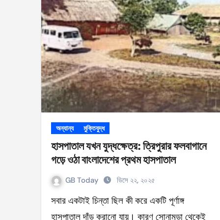
সহিংসতার ঘটনায় ঝিনাইগাতীর ইউএনও এবং ওসি প্র
টেংরাটিলা গ্যাসক্ষেত্রে বিস্ফোরণ: ৪২ মিলিয়ন ডলার 
শিক্ষকদের বাড়তি বেতন সুবিধার নতুন প্রজ্ঞাপন জারি
আইসিসি নারী টি–টুয়েন্টি বিশ্বকাপের টিকেট পেল বাং
মণিপুরে কুকি এবং নাগা জনগোষ্ঠীর মধ্যে উত্তেজনা! 
বেবিচক ভাগ করে রেগুলেটর ও অপারেটর নামে দুটি সংস
ইরানের বিরুদ্ধে আকাশসীমা ব্যবহার করতে দেবে না
অন্যান্য
মুক্তিযুদ্ধ
হাসপাতাল যখন যুদ্ধক্ষেত্র: ত্রিপুরার ফলবাগানে
পশ্চিমবঙ্গে ভোটের আগে সংখ্যালঘু ভোট নিয়ে সজাগ
গড়ে ওঠা বাংলাদেশের প্রথম হাসপাতাল
‘হ্যাঁ’ জিতলে খুলবে সংস্কারের পথ, কী কী বদল আসব
GB Today
ডিসে ২২, ২০২৫
সবার একটাই চিন্তা ছিল কী করে একটি পূর্ণাঙ্গ
হাসপাতাল দাঁড় করানো যায়। কারণ সোনামুড়া থেকেই