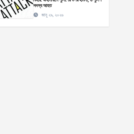
সদস্য আহত
জানু ২৯, ২০২৬