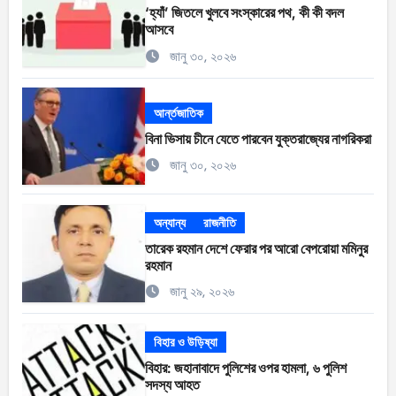
‘হ্যাঁ’ জিতলে খুলবে সংস্কারের পথ, কী কী বদল
আসবে
জানু ৩০, ২০২৬
আর্ন্তজাতিক
বিনা ভিসায় চীনে যেতে পারবেন যুক্তরাজ্যের নাগরিকরা
জানু ৩০, ২০২৬
অন্যান্য
রাজনীতি
তারেক রহমান দেশে ফেরার পর আরো বেপরোয়া মমিনুর
রহমান
জানু ২৯, ২০২৬
বিহার ও উড়িষ্যা
বিহার: জহানাবাদে পুলিশের ওপর হামলা, ৬ পুলিশ
সদস্য আহত