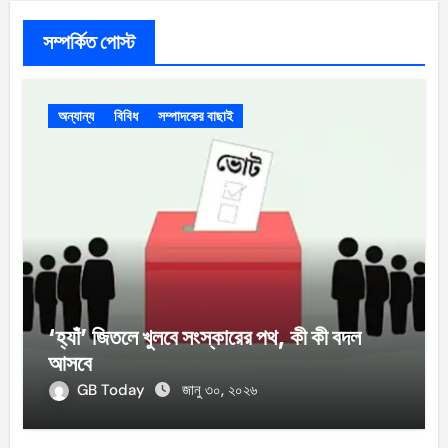
সম্পর্কিত পোস্ট
অন্যান্য
বিবিধ
সম্পাদকের বাছাই
‘হ্যাঁ’ জিতলে খুলবে সংস্কারের পথ, কী কী বদল
আসবে
GB Today
জানু ৩০, ২০২৬