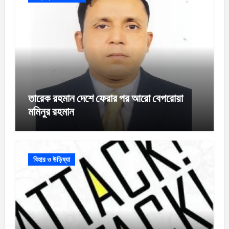
তারেক রহমান দেশে ফেরার পর আরো বেপরোয়া
মমিনুর রহমান
বিহার ও উড়িষ্যা