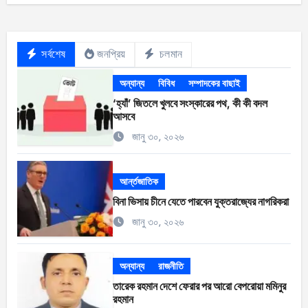
সর্বশেষ
জনপ্রিয়
চলমান
অন্যান্য
বিবিধ
সম্পাদকের বাছাই
‘হ্যাঁ’ জিতলে খুলবে সংস্কারের পথ, কী কী বদল
আসবে
জানু ৩০, ২০২৬
আর্ন্তজাতিক
বিনা ভিসায় চীনে যেতে পারবেন যুক্তরাজ্যের নাগরিকরা
জানু ৩০, ২০২৬
অন্যান্য
রাজনীতি
তারেক রহমান দেশে ফেরার পর আরো বেপরোয়া মমিনুর
রহমান