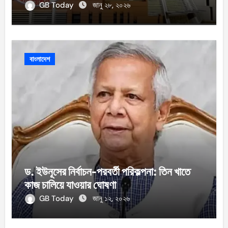
GB Today
জানু ২৮, ২০২৬
বাংলাদেশ
ড. ইউনূসের নির্বাচন-পরবর্তী পরিকল্পনা: তিন খাতে
কাজ চালিয়ে যাওয়ার ঘোষণা
GB Today
জানু ১২, ২০২৬