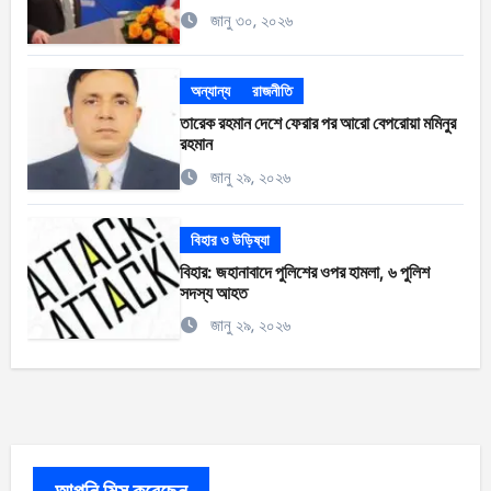
জানু ৩০, ২০২৬
অন্যান্য
রাজনীতি
তারেক রহমান দেশে ফেরার পর আরো বেপরোয়া মমিনুর
রহমান
জানু ২৯, ২০২৬
বিহার ও উড়িষ্যা
বিহার: জহানাবাদে পুলিশের ওপর হামলা, ৬ পুলিশ
সদস্য আহত
জানু ২৯, ২০২৬