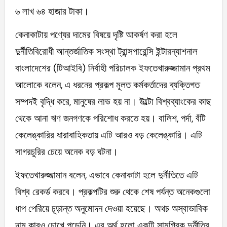
৬ লাখ ৬৪ হাজার টাকা।
কেনাকাটায় পণ্যের দামের বিষয়ে দৃষ্টি আকর্ষণ করা হলে
দুর্নীতিবিরোধী আন্তর্জাতিক সংস্থা ট্রান্সপারেন্সি ইন্টারন্যাশনাল
বাংলাদেশের (টিআইবি) নির্বাহী পরিচালক ইফতেখারুজ্জামান প্রথম
আলোকে বলেন, এ ধরনের প্রকল্প মূলত কর্মকর্তাদের ব্যক্তিগত
সম্পদই বৃদ্ধি করে, মানুষের লাভ হয় না। উল্টো বিশ্বব্যাংকের কাছ
থেকে আনা ঋণ জনগণকে পরিশোধ করতে হয়। বালিশ, পর্দা, বঁটি
কেলেঙ্কারির ধারাবাহিকতায় এটি আরও বড় কেলেঙ্কারি। এটি
সাগরচুরির চেয়ে অনেক বড় ঘটনা।
ইফতেখারুজ্জামান বলেন, এভাবে কেনাকাটা হলে দুর্নীতিতে এটি
বিশ্ব রেকর্ড করবে। প্রকল্পটির শুরু থেকে শেষ পর্যন্ত অনেকগুলো
ধাপ পেরিয়ে চূড়ান্ত অনুমোদন দেওয়া হয়েছে। অথচ অস্বাভাবিক
দাম কারও চোখে পড়েনি। এর অর্থ হলো একটি সামগ্রিক দুর্নীতির