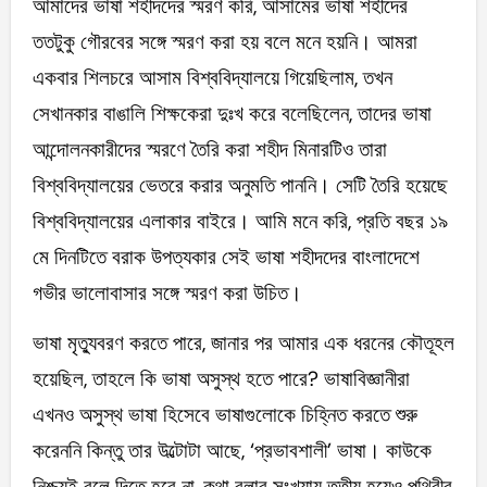
আমাদের ভাষা শহীদদের স্মরণ করি, আসামের ভাষা শহীদের
ততটুকু গৌরবের সঙ্গে স্মরণ করা হয় বলে মনে হয়নি। আমরা
একবার শিলচরে আসাম বিশ্ববিদ্যালয়ে গিয়েছিলাম, তখন
সেখানকার বাঙালি শিক্ষকেরা দুঃখ করে বলেছিলেন, তাদের ভাষা
আন্দোলনকারীদের স্মরণে তৈরি করা শহীদ মিনারটিও তারা
বিশ্ববিদ্যালয়ের ভেতরে করার অনুমতি পাননি। সেটি তৈরি হয়েছে
বিশ্ববিদ্যালয়ের এলাকার বাইরে। আমি মনে করি, প্রতি বছর ১৯
মে দিনটিতে বরাক উপত্যকার সেই ভাষা শহীদদের বাংলাদেশে
গভীর ভালোবাসার সঙ্গে স্মরণ করা উচিত।
ভাষা মৃত্যুবরণ করতে পারে, জানার পর আমার এক ধরনের কৌতূহল
হয়েছিল, তাহলে কি ভাষা অসুস্থ হতে পারে? ভাষাবিজ্ঞানীরা
এখনও অসুস্থ ভাষা হিসেবে ভাষাগুলোকে চিহ্নিত করতে শুরু
করেননি কিন্তু তার উল্টোটা আছে, ‘প্রভাবশালী’ ভাষা। কাউকে
নিশ্চয়ই বলে দিতে হবে না, কথা বলার সংখ্যায় তৃতীয় হয়েও পৃথিবীর