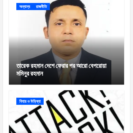
অন্যান্য
রাজনীতি
তারেক রহমান দেশে ফেরার পর আরো বেপরোয়া
মমিনুর রহমান
বিহার ও উড়িষ্যা