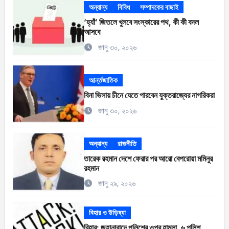
অন্যান্য
বিবিধ
সম্পাদকের বাছাই
‘হ্যাঁ’ জিতলে খুলবে সংস্কারের পথ, কী কী বদল
আসবে
জানু ৩০, ২০২৬
আর্ন্তজাতিক
বিনা ভিসায় চীনে যেতে পারবেন যুক্তরাজ্যের নাগরিকরা
জানু ৩০, ২০২৬
অন্যান্য
রাজনীতি
তারেক রহমান দেশে ফেরার পর আরো বেপরোয়া মমিনুর
রহমান
জানু ২৯, ২০২৬
বিহার ও উড়িষ্যা
বিহার: জহানাবাদে পুলিশের ওপর হামলা, ৬ পুলিশ