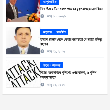
আর্ন্তজাতিক
বিনা ভিসায় চীনে যেতে পারবেন যুক্তরাজ্যের নাগরিকরা
জানু ৩০, ২০২৬
অন্যান্য
রাজনীতি
তারেক রহমান দেশে ফেরার পর আরো বেপরোয়া মমিনুর
রহমান
জানু ২৯, ২০২৬
বিহার ও উড়িষ্যা
বিহার: জহানাবাদে পুলিশের ওপর হামলা, ৬ পুলিশ
সদস্য আহত
জানু ২৯, ২০২৬