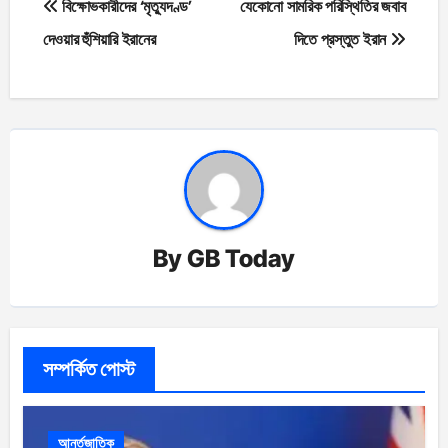
বিক্ষোভকারীদের ‘মৃত্যুদণ্ড’
যেকোনো সামরিক পরিস্থিতির জবাব
navigation
দেওয়ার হুঁশিয়ারি ইরানের
দিতে প্রস্তুত ইরান
By
GB Today
সম্পর্কিত পোস্ট
আর্ন্তজাতিক