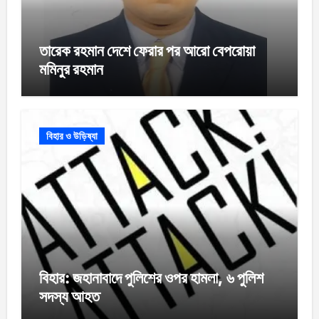
তারেক রহমান দেশে ফেরার পর আরো বেপরোয়া
মমিনুর রহমান
বিহার ও উড়িষ্যা
বিহার: জহানাবাদে পুলিশের ওপর হামলা, ৬ পুলিশ
সদস্য আহত