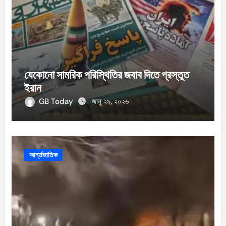
যেকোনো সামরিক পরিস্থিতির জবাব দিতে প্রস্তুত
ইরান
GB Today
জানু ২৯, ২০২৬
আর্ন্তজাতিক