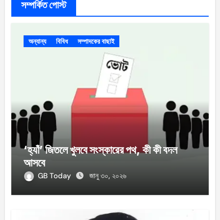
সম্পর্কিত পোস্ট
অন্যান্য
বিবিধ
সম্পাদকের বাছাই
‘হ্যাঁ’ জিতলে খুলবে সংস্কারের পথ, কী কী বদল
আসবে
GB Today
জানু ৩০, ২০২৬