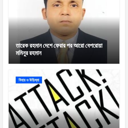
তারেক রহমান দেশে ফেরার পর আরো বেপরোয়া
মমিনুর রহমান
বিহার ও উড়িষ্যা