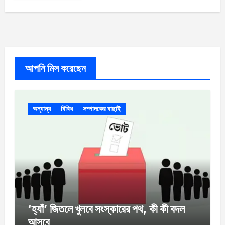
আপনি মিস করেছেন
অন্যান্য
বিবিধ
সম্পাদকের বাছাই
‘হ্যাঁ’ জিতলে খুলবে সংস্কারের পথ, কী কী বদল
আসবে