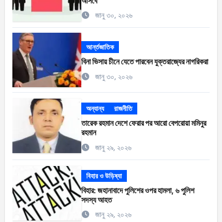
আসবে
জানু ৩০, ২০২৬
আর্ন্তজাতিক
বিনা ভিসায় চীনে যেতে পারবেন যুক্তরাজ্যের নাগরিকরা
জানু ৩০, ২০২৬
অন্যান্য
রাজনীতি
তারেক রহমান দেশে ফেরার পর আরো বেপরোয়া মমিনুর
রহমান
জানু ২৯, ২০২৬
বিহার ও উড়িষ্যা
বিহার: জহানাবাদে পুলিশের ওপর হামলা, ৬ পুলিশ
সদস্য আহত
জানু ২৯, ২০২৬