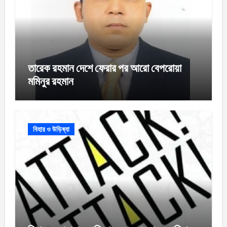
তারেক রহমান দেশে ফেরার পর আরো বেপরোয়া
মমিনুর রহমান
বিহার ও উড়িষ্যা