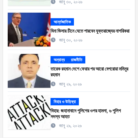
জানু ৩০, ২০২৬
আর্ন্তজাতিক
বিনা ভিসায় চীনে যেতে পারবেন যুক্তরাজ্যের নাগরিকরা
জানু ৩০, ২০২৬
অন্যান্য
রাজনীতি
তারেক রহমান দেশে ফেরার পর আরো বেপরোয়া মমিনুর
রহমান
জানু ২৯, ২০২৬
বিহার ও উড়িষ্যা
বিহার: জহানাবাদে পুলিশের ওপর হামলা, ৬ পুলিশ
সদস্য আহত
জানু ২৯, ২০২৬