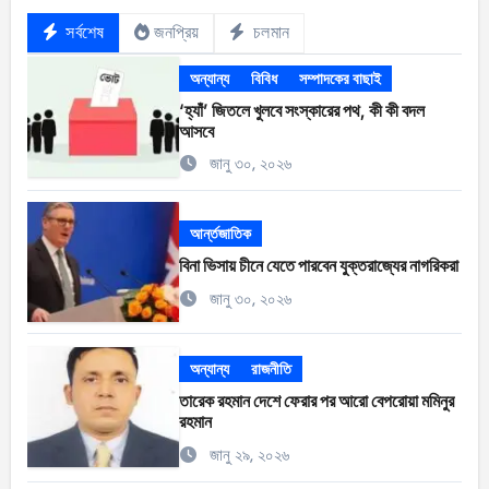
সর্বশেষ
জনপ্রিয়
চলমান
অন্যান্য
বিবিধ
সম্পাদকের বাছাই
‘হ্যাঁ’ জিতলে খুলবে সংস্কারের পথ, কী কী বদল
আসবে
জানু ৩০, ২০২৬
আর্ন্তজাতিক
বিনা ভিসায় চীনে যেতে পারবেন যুক্তরাজ্যের নাগরিকরা
জানু ৩০, ২০২৬
অন্যান্য
রাজনীতি
তারেক রহমান দেশে ফেরার পর আরো বেপরোয়া মমিনুর
রহমান
জানু ২৯, ২০২৬