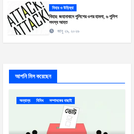
বিহার ও উড়িষ্যা
বিহার: জহানাবাদে পুলিশের ওপর হামলা, ৬ পুলিশ
সদস্য আহত
জানু ২৯, ২০২৬
আপনি মিস করেছেন
অন্যান্য
বিবিধ
সম্পাদকের বাছাই