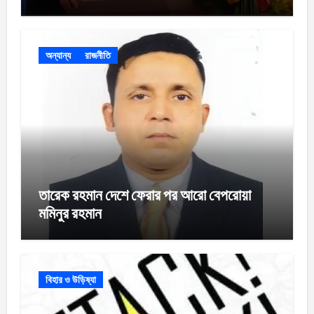
অন্যান্য
রাজনীতি
তারেক রহমান দেশে ফেরার পর আরো বেপরোয়া
মমিনুর রহমান
বিহার ও উড়িষ্যা