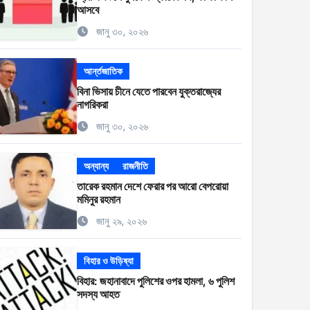
আসবে
জানু ৩০, ২০২৬
আর্ন্তজাতিক
বিনা ভিসায় চীনে যেতে পারবেন যুক্তরাজ্যের
নাগরিকরা
জানু ৩০, ২০২৬
অন্যান্য
রাজনীতি
তারেক রহমান দেশে ফেরার পর আরো বেপরোয়া
মমিনুর রহমান
জানু ২৯, ২০২৬
বিহার ও উড়িষ্যা
বিহার: জহানাবাদে পুলিশের ওপর হামলা, ৬ পুলিশ
সদস্য আহত