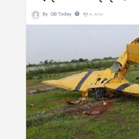
সহিংসতার ঘটনায় ঝিনাইগাতীর ইউএনও এবং ওসি প্র
By
GB Today
জুন ৮, ২০২০
টেংরাটিলা গ্যাসক্ষেত্রে বিস্ফোরণ: ৪২ মিলিয়ন ডলার 
শিক্ষকদের বাড়তি বেতন সুবিধার নতুন প্রজ্ঞাপন জারি
আইসিসি নারী টি–টুয়েন্টি বিশ্বকাপের টিকেট পেল বাং
মণিপুরে কুকি এবং নাগা জনগোষ্ঠীর মধ্যে উত্তেজনা! 
বেবিচক ভাগ করে রেগুলেটর ও অপারেটর নামে দুটি সংস
ইরানের বিরুদ্ধে আকাশসীমা ব্যবহার করতে দেবে না
পশ্চিমবঙ্গে ভোটের আগে সংখ্যালঘু ভোট নিয়ে সজাগ
‘হ্যাঁ’ জিতলে খুলবে সংস্কারের পথ, কী কী বদল আসব