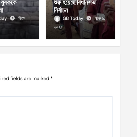
ের যুবককে
শুরু হয়েছে বিধানসভা
যা
নির্বাচন
oday
ডিসে
GB Today
নভে ৬,
২০২৫
ired fields are marked
*