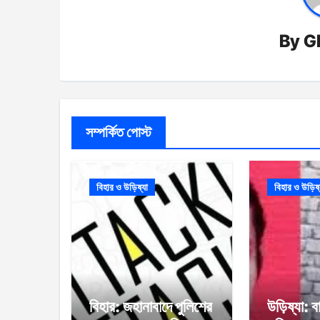
By
G
সম্পর্কিত পোস্ট
বিহার ও উড়িষ্যা
বিহার ও উড়িষ্
বিহার: জহানাবাদে পুলিশের
উড়িষ্যা: বা