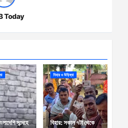
B Today
যা
বিহার ও উড়িষ্যা
ংলাদেশি সন্দেহে
বিহার: সকাল ৭টা থেকে