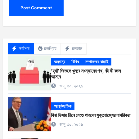
সর্বশেষ
জনপ্রিয়
চলমান
অন্যান্য
বিবিধ
সম্পাদকের বাছাই
‘হ্যাঁ’ জিতলে খুলবে সংস্কারের পথ, কী কী বদল
আসবে
জানু ৩০, ২০২৬
আর্ন্তজাতিক
বিনা ভিসায় চীনে যেতে পারবেন যুক্তরাজ্যের নাগরিকরা
জানু ৩০, ২০২৬