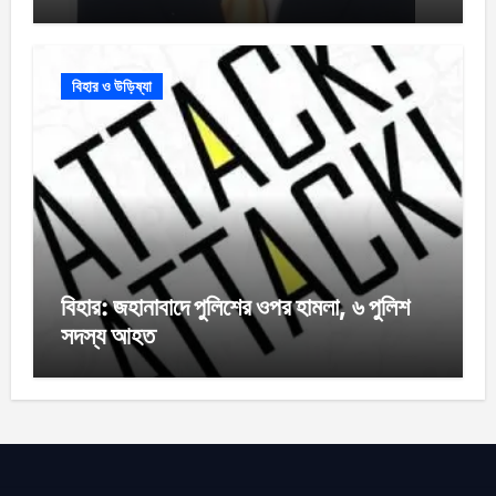
বিহার ও উড়িষ্যা
বিহার: জহানাবাদে পুলিশের ওপর হামলা, ৬ পুলিশ
সদস্য আহত