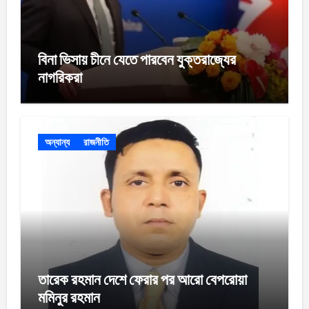
বিনা ভিসায় চীনে যেতে পারবেন যুক্তরাজ্যের
নাগরিকরা
অন্যান্য
রাজনীতি
তারেক রহমান দেশে ফেরার পর আরো বেপরোয়া
মমিনুর রহমান