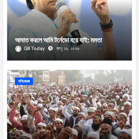
আঘাত করলে আমি টর্নেডো হয়ে যাই: মমতা
GB Today
জানু ২৯, ২০২৬
পশ্চিমবঙ্গ