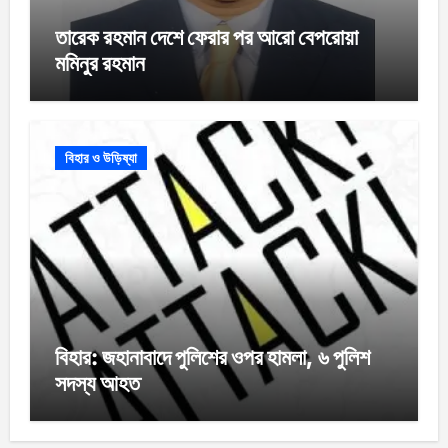
তারেক রহমান দেশে ফেরার পর আরো বেপরোয়া
মমিনুর রহমান
বিহার ও উড়িষ্যা
বিহার: জহানাবাদে পুলিশের ওপর হামলা, ৬ পুলিশ
সদস্য আহত