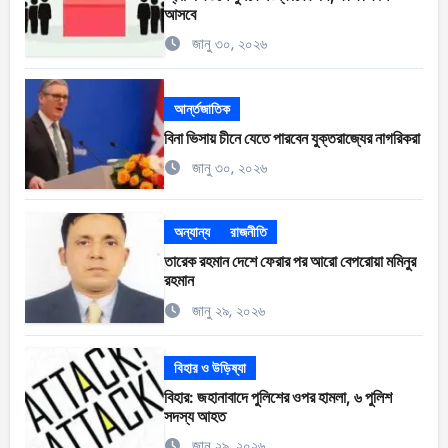
আসবে
জানু ৩০, ২০২৬
আর্ন্তজাতিক
বিনা ভিসায় চীনে যেতে পারবেন যুক্তরাজ্যের নাগরিকরা
জানু ৩০, ২০২৬
অন্যান্য
রাজনীতি
তারেক রহমান দেশে ফেরার পর আরো বেপরোয়া মমিনুর
রহমান
জানু ২৯, ২০২৬
বিহার ও উড়িষ্যা
বিহার: জহানাবাদে পুলিশের ওপর হামলা, ৬ পুলিশ
সদস্য আহত
জানু ২৯, ২০২৬