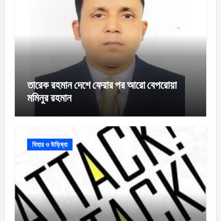
তারেক রহমান দেশে ফেরার পর আরো বেপরোয়া
মমিনুর রহমান
বিহার ও উড়িষ্যা