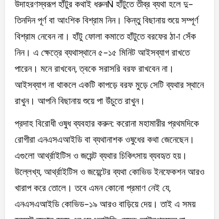
উদাহরণস্বরূপ হাঁটুর কথাই ধরুনÑ হাঁটুতে তীব্র ব্যথা হলে দু-
তিনদিন পূর্ণ বা আংশিক বিশ্রাম নিন। কিন্তু বিছানায় শুয়ে সম্পূর্ণ
বিশ্রাম নেবেন না। হাঁটু ফোলা কমাতে হাঁটুতে বরফের ঠা-া সেঁক
নিন। এ ক্ষেত্রে ব্যথাস্থানে ৫-১৫ মিনিট আইসব্যাগ রাখতে
পারেন। মনে রাখবেন, ত্বকে সরাসরি বরফ রাখবেন না।
আইসব্যাগ না থাকলে একটি কাপড়ে বরফ মুড়ে সেটি ব্যথার স্থানে
রাখুন। আপনি বিছানায় শুয়ে পা উঁচুতে রাখুন।
প্রদাহ বিরোধী ওষুধ ব্যবহার করুন: করোনা মহামারীর প্রথমদিকে
রোগীরা এনএসএআইডি বা ব্যথানাশক ওষুধের কথা জেনেছেন।
এগুলো আর্থ্রাইটিস ও জয়েন্ট ব্যথার চিকিৎসায় ব্যবহৃত হয়।
উল্লেখ্য, আর্থ্রাইটিস ও জয়েন্টের ব্যথা কোভিড ইনফেকশন আরও
খারাপ করে তোলে। তবে এমন কোনো প্রমাণ নেই যে,
এনএসএআইডি কোভিড-১৯ আরও বাড়িয়ে দেয়। তাই এ সময়