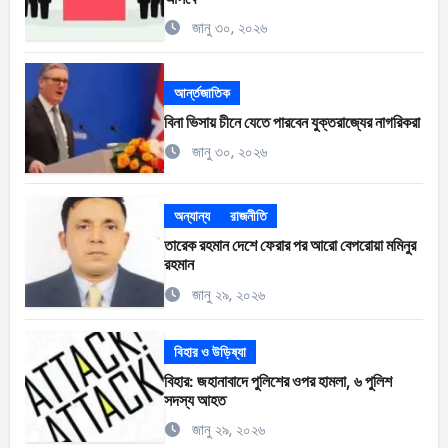
জানু ৩০, ২০২৬
আর্ন্তজাতিক
বিনা ভিসায় চীনে যেতে পারবেন যুক্তরাজ্যের নাগরিকরা
জানু ৩০, ২০২৬
অন্যান্য
রাজনীতি
তারেক রহমান দেশে ফেরার পর আরো বেপরোয়া মমিনুর
রহমান
জানু ২৯, ২০২৬
বিহার ও উড়িষ্যা
বিহার: জহানাবাদে পুলিশের ওপর হামলা, ৬ পুলিশ
সদস্য আহত
জানু ২৯, ২০২৬