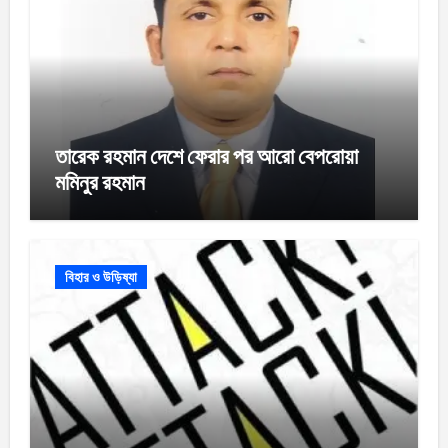
তারেক রহমান দেশে ফেরার পর আরো বেপরোয়া
মমিনুর রহমান
বিহার ও উড়িষ্যা