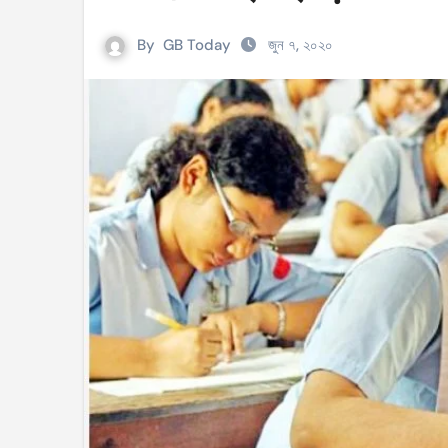
সহিংসতার ঘটনায় ঝিনাইগাতীর ইউএনও এবং ওসি প্র
By
GB Today
জুন ৭, ২০২০
টেংরাটিলা গ্যাসক্ষেত্রে বিস্ফোরণ: ৪২ মিলিয়ন ডলার 
শিক্ষকদের বাড়তি বেতন সুবিধার নতুন প্রজ্ঞাপন জারি
আইসিসি নারী টি–টুয়েন্টি বিশ্বকাপের টিকেট পেল বাং
মণিপুরে কুকি এবং নাগা জনগোষ্ঠীর মধ্যে উত্তেজনা! 
বেবিচক ভাগ করে রেগুলেটর ও অপারেটর নামে দুটি সংস
ইরানের বিরুদ্ধে আকাশসীমা ব্যবহার করতে দেবে না
পশ্চিমবঙ্গে ভোটের আগে সংখ্যালঘু ভোট নিয়ে সজাগ
‘হ্যাঁ’ জিতলে খুলবে সংস্কারের পথ, কী কী বদল আসব