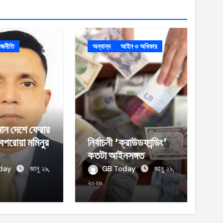
াজনীতি
অন্যান্য
আইন ও অধিকার
ান দেশে ফেরার
েপরোয়া মমিনুর
নির্বাচনী ‘ক্রাউডফান্ডিং’
কতটা আইনসঙ্গত
oday
জানু ২৯,
GB Today
জানু ২৯,
২০২৬