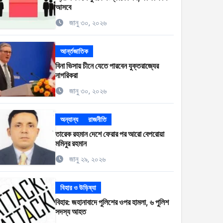
আসবে
জানু ৩০, ২০২৬
আর্ন্তজাতিক
বিনা ভিসায় চীনে যেতে পারবেন যুক্তরাজ্যের
নাগরিকরা
জানু ৩০, ২০২৬
অন্যান্য
রাজনীতি
তারেক রহমান দেশে ফেরার পর আরো বেপরোয়া
মমিনুর রহমান
জানু ২৯, ২০২৬
বিহার ও উড়িষ্যা
বিহার: জহানাবাদে পুলিশের ওপর হামলা, ৬ পুলিশ
সদস্য আহত