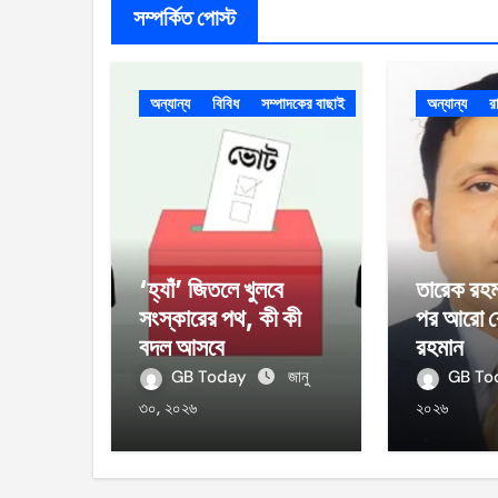
সম্পর্কিত পোস্ট
অন্যান্য
বিবিধ
সম্পাদকের বাছাই
অন্যান্য
র
‘হ্যাঁ’ জিতলে খুলবে
তারেক রহম
সংস্কারের পথ, কী কী
পর আরো ব
বদল আসবে
রহমান
GB Today
জানু
GB T
৩০, ২০২৬
২০২৬