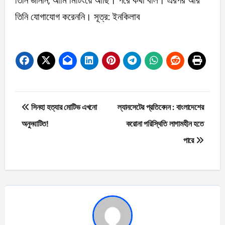
তিনি জানান, আমি মিটিংয়ে আছি। পরে কথা বলি। এরপর আর
তিনি যোগাযোগ করেননি। সূত্র: ইনকিলাব
Post
সিনহা হত্যার মোটিভ এখনো
ল্যানসেটের প্রতিবেদন : বাংলাদেশের
navigation
অনুদ্ঘাটিত!
করোনা পরিস্থিতি লাগামহীন হতে
পারে