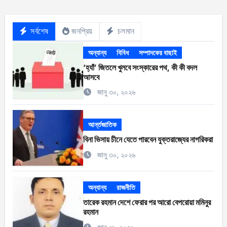
সর্বশেষ
জনপ্রিয়
চলমান
অন্যান্য
বিবিধ
সম্পাদকের বাছাই
‘হ্যাঁ’ জিতলে খুলবে সংস্কারের পথ, কী কী বদল
আসবে
জানু ৩০, ২০২৬
আর্ন্তজাতিক
বিনা ভিসায় চীনে যেতে পারবেন যুক্তরাজ্যের নাগরিকরা
জানু ৩০, ২০২৬
অন্যান্য
রাজনীতি
তারেক রহমান দেশে ফেরার পর আরো বেপরোয়া মমিনুর
রহমান