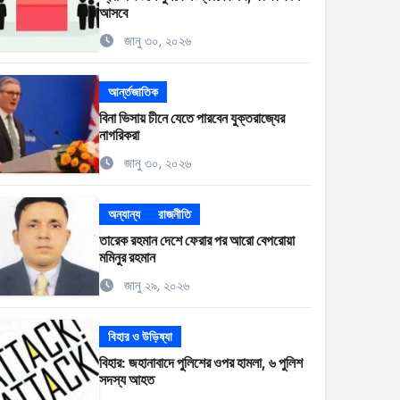
আসবে
জানু ৩০, ২০২৬
আর্ন্তজাতিক
বিনা ভিসায় চীনে যেতে পারবেন যুক্তরাজ্যের
নাগরিকরা
জানু ৩০, ২০২৬
অন্যান্য
রাজনীতি
তারেক রহমান দেশে ফেরার পর আরো বেপরোয়া
মমিনুর রহমান
জানু ২৯, ২০২৬
বিহার ও উড়িষ্যা
বিহার: জহানাবাদে পুলিশের ওপর হামলা, ৬ পুলিশ
সদস্য আহত