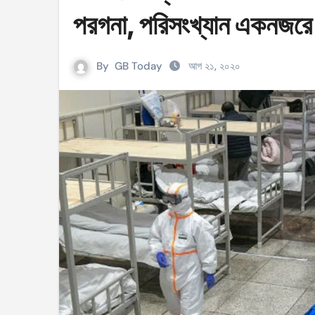
সহিংসতার ঘটনায় ঝিনাইগাতীর ইউএনও এবং ওসি প্র
পরগনা, পরিসংখ্যান একনজরে
টেংরাটিলা গ্যাসক্ষেত্রে বিস্ফোরণ: ৪২ মিলিয়ন ডলার 
By
GB Today
আগ ২১, ২০২০
শিক্ষকদের বাড়তি বেতন সুবিধার নতুন প্রজ্ঞাপন জারি
আইসিসি নারী টি–টুয়েন্টি বিশ্বকাপের টিকেট পেল বাং
মণিপুরে কুকি এবং নাগা জনগোষ্ঠীর মধ্যে উত্তেজনা! 
বেবিচক ভাগ করে রেগুলেটর ও অপারেটর নামে দুটি সংস
ইরানের বিরুদ্ধে আকাশসীমা ব্যবহার করতে দেবে না
পশ্চিমবঙ্গে ভোটের আগে সংখ্যালঘু ভোট নিয়ে সজাগ
‘হ্যাঁ’ জিতলে খুলবে সংস্কারের পথ, কী কী বদল আসব