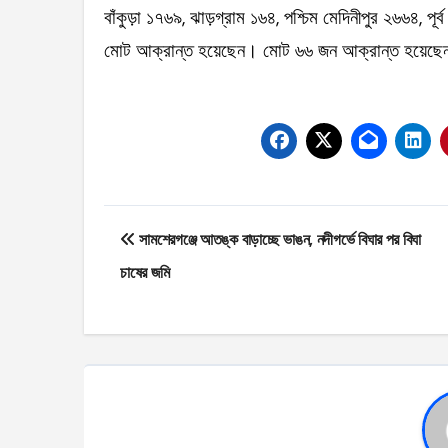
বাঁকুড়া ১৭৬৯, ঝাড়গ্রাম ১৬৪, পশ্চিম মেদিনীপুর ২৬৬৪, পূর্
মোট আক্রান্ত হয়েছেন। মোট ৬৬ জন আক্রান্ত হয়েছেন অন
Post
সামশেরগঞ্জে আতঙ্ক বাড়াচ্ছে ভাঙন, নদীগর্ভে বিঘার পর বিঘা
navigation
চাষের জমি