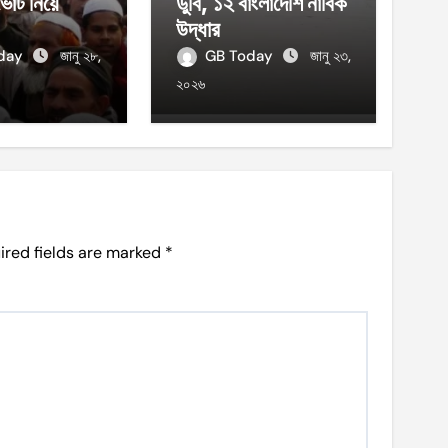
 ভোট নিয়ে
ডুবি, ১২ বাংলাদেশি নাবিক
উদ্ধার
oday
জানু ২৮,
GB Today
জানু ২৩,
২০২৬
ired fields are marked
*