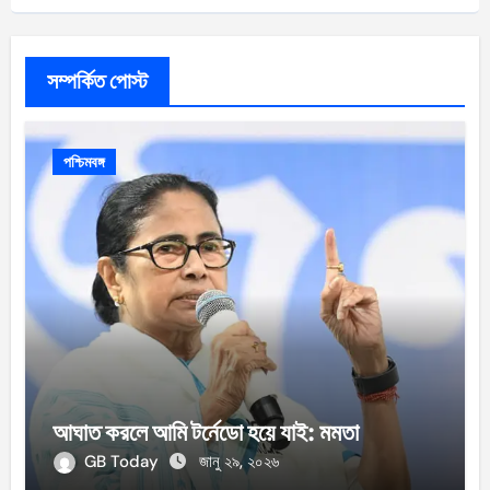
সম্পর্কিত পোস্ট
পশ্চিমবঙ্গ
আঘাত করলে আমি টর্নেডো হয়ে যাই: মমতা
GB Today
জানু ২৯, ২০২৬