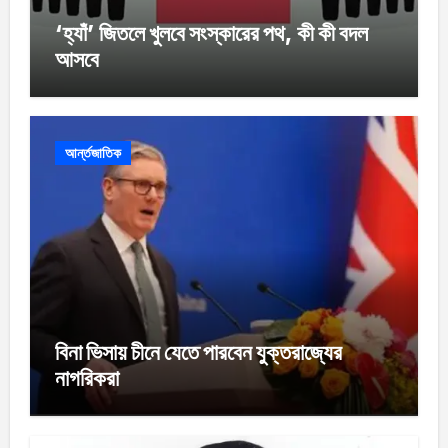
‘হ্যাঁ’ জিতলে খুলবে সংস্কারের পথ, কী কী বদল
আসবে
আর্ন্তজাতিক
বিনা ভিসায় চীনে যেতে পারবেন যুক্তরাজ্যের
নাগরিকরা