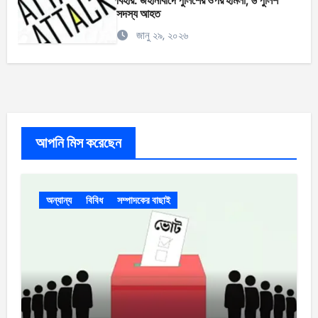
বিহার: জহানাবাদে পুলিশের ওপর হামলা, ৬ পুলিশ
সদস্য আহত
জানু ২৯, ২০২৬
আপনি মিস করেছেন
অন্যান্য
বিবিধ
সম্পাদকের বাছাই