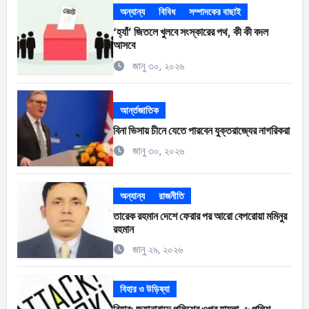
অন্যান্য
বিবিধ
সম্পাদকের বাছাই
‘হ্যাঁ’ জিতলে খুলবে সংস্কারের পথ, কী কী বদল
আসবে
জানু ৩০, ২০২৬
আর্ন্তজাতিক
বিনা ভিসায় চীনে যেতে পারবেন যুক্তরাজ্যের নাগরিকরা
জানু ৩০, ২০২৬
অন্যান্য
রাজনীতি
তারেক রহমান দেশে ফেরার পর আরো বেপরোয়া মমিনুর
রহমান
জানু ২৯, ২০২৬
বিহার ও উড়িষ্যা