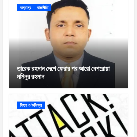
অন্যান্য
রাজনীতি
তারেক রহমান দেশে ফেরার পর আরো বেপরোয়া
মমিনুর রহমান
বিহার ও উড়িষ্যা