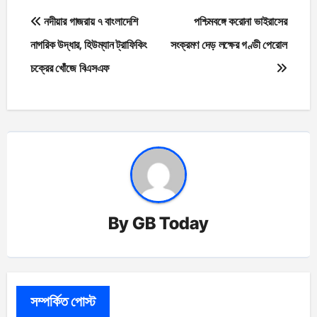
Post
নদীয়ার গাজরায় ৭ বাংলাদেশি
পশ্চিমবঙ্গে করোনা ভাইরাসের
navigation
নাগরিক উদ্ধার, হিউম্যান ট্রাফিকিং
সংক্রমণ দেড় লক্ষের গণ্ডী পেরোল
চক্রের খোঁজে বিএসএফ
By
GB Today
সম্পর্কিত পোস্ট