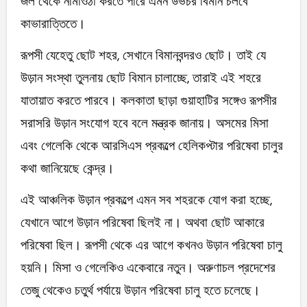
জল থেকে নামাওঠা করতে পারে এমন উভচর বিমান চলবে
কাভারাত্তিতে।
রূপসী যেহেতু ছোট শহর, সেখানে বিমানবন্দরও ছোট। তাই যে
উড়ান সংস্থা তুলনায় ছোট বিমান চালাচ্ছে, তারাই এই শহরে
যাতায়াত করতে পারবে। কলকাতা ছাড়া গুয়াহাটির সঙ্গেও রূপসীর
সরাসরি উড়ান সংযোগ হবে বলে মন্ত্রক জানায়। অসমের মিসা
এবং গেলেকি থেকে আরসিএস প্রকল্পে হেলিকপ্টার পরিষেবা চালুর
কথা জানিয়েছে কেন্দ্র।
এই আঞ্চলিক উড়ান প্রকল্পে এমন সব শহরকে যোগ করা হচ্ছে,
যেখানে আগে উড়ান পরিষেবা ছিলই না। অথবা ছোট আকারে
পরিষেবা ছিল। রূপসী থেকে এর আগে কখনও উড়ান পরিষেবা চালু
হয়নি। মিসা ও গেলেকিও একেবারে নতুন। অরুণাচল প্রদেশের
তেজু থেকেও চতুর্থ পর্যায়ে উড়ান পরিষেবা চালু হতে চলেছে।