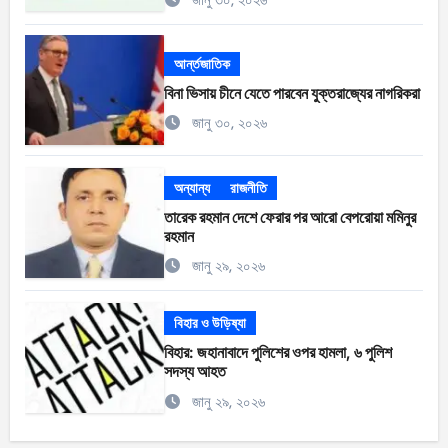
আর্ন্তজাতিক
বিনা ভিসায় চীনে যেতে পারবেন যুক্তরাজ্যের নাগরিকরা
জানু ৩০, ২০২৬
অন্যান্য
রাজনীতি
তারেক রহমান দেশে ফেরার পর আরো বেপরোয়া মমিনুর
রহমান
জানু ২৯, ২০২৬
বিহার ও উড়িষ্যা
বিহার: জহানাবাদে পুলিশের ওপর হামলা, ৬ পুলিশ
সদস্য আহত
জানু ২৯, ২০২৬