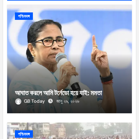
পশ্চিমবঙ্গ
আঘাত করলে আমি টর্নেডো হয়ে যাই: মমতা
GB Today
জানু ২৯, ২০২৬
পশ্চিমবঙ্গ