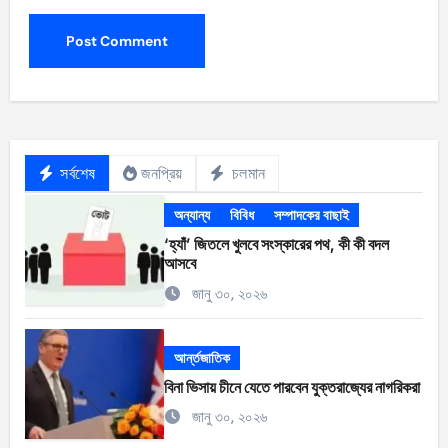
সর্বশেষ
জনপ্রিয়
চলমান
অন্যান্য
বিবিধ
সম্পাদকের বাছাই
‘হ্যাঁ’ জিতলে খুলবে সংস্কারের পথ, কী কী বদল
আসবে
জানু ৩০, ২০২৬
আর্ন্তজাতিক
বিনা ভিসায় চীনে যেতে পারবেন যুক্তরাজ্যের নাগরিকরা
জানু ৩০, ২০২৬