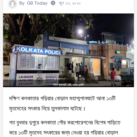
By
GB Today
জুন ১৩, ২০২০
দক্ষিণ কলকাতার গড়িয়ার বোড়াল মহাশ্মশানঘাটে আনা ১৩টি
মৃতদেহের সৎকার নিয়ে তুলকালাম ঘটেছে।
গত বুধবার দুপুরে কলকাতা পৌর করপোরেশনের বিশেষ গাড়িতে
করে ১৩টি মৃতদেহ সৎকারের জন্য নেওয়া হয় গড়িয়ার বোড়াল