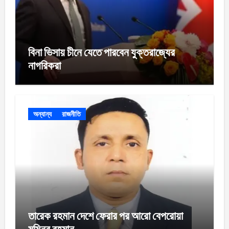
বিনা ভিসায় চীনে যেতে পারবেন যুক্তরাজ্যের
নাগরিকরা
অন্যান্য
রাজনীতি
তারেক রহমান দেশে ফেরার পর আরো বেপরোয়া
মমিনুর রহমান