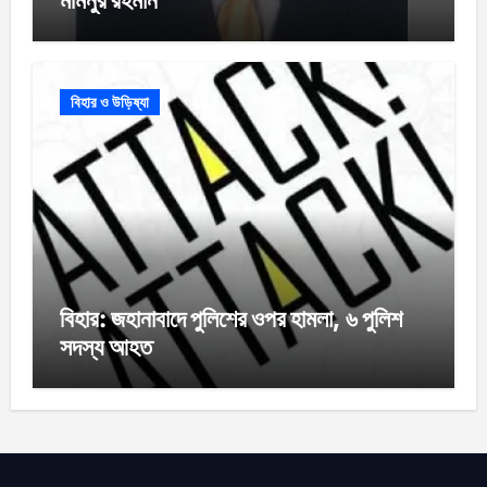
বিহার ও উড়িষ্যা
বিহার: জহানাবাদে পুলিশের ওপর হামলা, ৬ পুলিশ
সদস্য আহত