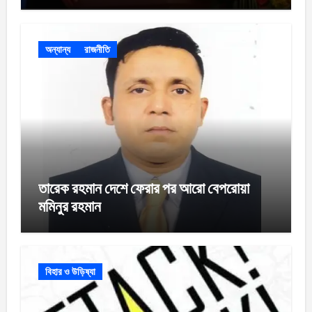
অন্যান্য
রাজনীতি
তারেক রহমান দেশে ফেরার পর আরো বেপরোয়া
মমিনুর রহমান
বিহার ও উড়িষ্যা