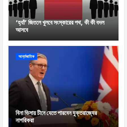
‘হ্যাঁ’ জিতলে খুলবে সংস্কারের পথ, কী কী বদল
আসবে
আর্ন্তজাতিক
বিনা ভিসায় চীনে যেতে পারবেন যুক্তরাজ্যের
নাগরিকরা