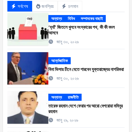
সর্বশেষ
জনপ্রিয়
চলমান
অন্যান্য
বিবিধ
সম্পাদকের বাছাই
‘হ্যাঁ’ জিতলে খুলবে সংস্কারের পথ, কী কী বদল
আসবে
জানু ৩০, ২০২৬
আর্ন্তজাতিক
বিনা ভিসায় চীনে যেতে পারবেন যুক্তরাজ্যের নাগরিকরা
জানু ৩০, ২০২৬
অন্যান্য
রাজনীতি
তারেক রহমান দেশে ফেরার পর আরো বেপরোয়া মমিনুর
রহমান
জানু ২৯, ২০২৬