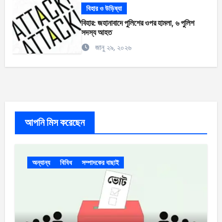
বিহার ও উড়িষ্যা
বিহার: জহানাবাদে পুলিশের ওপর হামলা, ৬ পুলিশ
সদস্য আহত
জানু ২৯, ২০২৬
আপনি মিস করেছেন
অন্যান্য
বিবিধ
সম্পাদকের বাছাই