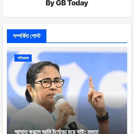
By
GB Today
সম্পর্কিত পোস্ট
পশ্চিমবঙ্গ
আঘাত করলে আমি টর্নেডো হয়ে যাই: মমতা