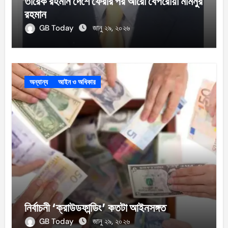
তারেক রহমান দেশে ফেরার পর আরো বেপরোয়া মমিনুর
রহমান
GB Today
জানু ২৯, ২০২৬
অন্যান্য
আইন ও অধিকার
নির্বাচনী ‘ক্রাউডফান্ডিং’ কতটা আইনসঙ্গত
GB Today
জানু ২৯, ২০২৬