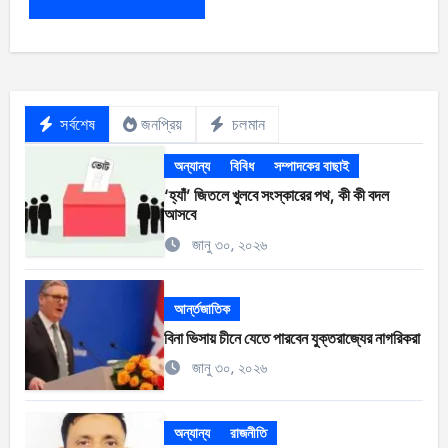
সর্বশেষ
জনপ্রিয়
চলমান
অন্যান্য
বিবিধ
সম্পাদকের বাছাই
‘হ্যাঁ’ জিতলে খুলবে সংস্কারের পথ, কী কী বদল
আসবে
জানু ৩০, ২০২৬
আর্ন্তজাতিক
বিনা ভিসায় চীনে যেতে পারবেন যুক্তরাজ্যের নাগরিকরা
জানু ৩০, ২০২৬
অন্যান্য
রাজনীতি