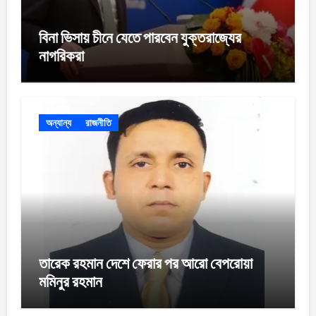
বিনা ভিসায় চীনে যেতে পারবেন যুক্তরাজ্যের
নাগরিকরা
অন্যান্য
রাজনীতি
তারেক রহমান দেশে ফেরার পর আরো বেপরোয়া
মমিনুর রহমান