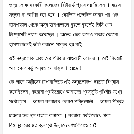
ভদ্র লোক সরকারী কলেজের রিটায়ার্ড প্রফেসর ছিলেন । বয়েস
সত্তর বা আশির ঘরে হবে । কোভিড পজেটিভ জানার পর এক
হাসপাতাল থেকে অন্য হাসপাতালে ঘুরতে ঘুরতেই তিনি শেষ
নি:শ্বাসটি ত্যাগ করেছেন । অনেক চেষ্টা করেও ঢাকার কোনো
হাসপাতালেই ভর্তি করানো সম্ভব হয় নাই ।
এই ভদ্রলোক এবং তার পরিবার আওয়ামী ঘরানার । তাই বিষয়টি
আমাকে একটু অন্যভাবে ধাক্কা দিয়েছে !
কে জানে মন্ত্রীদের চাপাবাজিতে এই ভদ্রলোকও হয়তো বিশ্বাস
করেছিলেন , করোনা প্রতিরোধে আমাদের প্রস্তুতি পৃথিবীর মধ্যে
সর্বোত্তম । আমরা করোনার চেয়েও শক্তিশালী । আমরা শীঘ্রই
চায়নার মত হাসপাতাল বানাবো । করোনা প্রতিরোধে ঢাকা
বিমানবন্দরের মত ব্যবস্থা উন্নত দেশগুলিতেও নেই ।