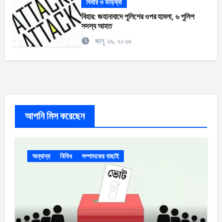
বিহার ও উড়িষ্যা
বিহার: জহানাবাদে পুলিশের ওপর হামলা, ৬ পুলিশ
সদস্য আহত
জানু ২৯, ২০২৬
আপনি মিস করেছেন
অন্যান্য
বিবিধ
সম্পাদকের বাছাই