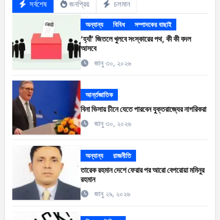
সর্বশেষ
জনপ্রিয়
চলমান
অন্যান্য
বিবিধ
সম্পাদকের বাছাই
‘হ্যাঁ’ জিতলে খুলবে সংস্কারের পথ, কী কী বদল
আসবে
জানু ৩০, ২০২৬
আর্ন্তজাতিক
বিনা ভিসায় চীনে যেতে পারবেন যুক্তরাজ্যের নাগরিকরা
জানু ৩০, ২০২৬
অন্যান্য
রাজনীতি
তারেক রহমান দেশে ফেরার পর আরো বেপরোয়া মমিনুর
রহমান
জানু ২৯, ২০২৬