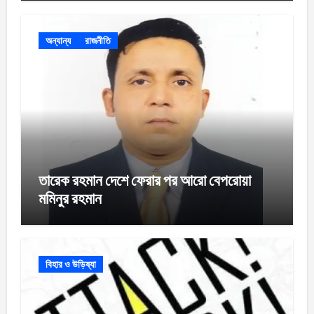
অন্যান্য
রাজনীতি
তারেক রহমান দেশে ফেরার পর আরো বেপরোয়া
মমিনুর রহমান
বিহার ও উড়িষ্যা