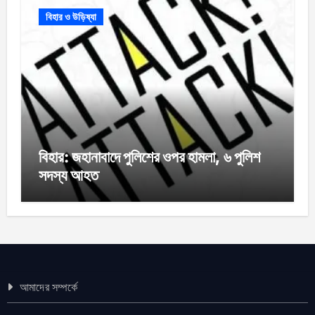
বিহার ও উড়িষ্যা
বিহার: জহানাবাদে পুলিশের ওপর হামলা, ৬ পুলিশ
সদস্য আহত
আমাদের সম্পর্কে