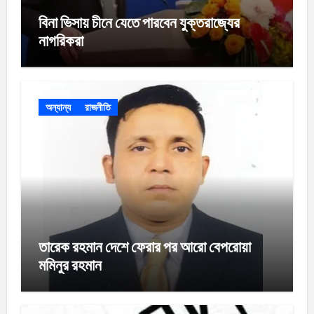
বিনা ভিসায় চীনে যেতে পারবেন যুক্তরাজ্যের
নাগরিকরা
অন্যান্য
রাজনীতি
তারেক রহমান দেশে ফেরার পর আরো বেপরোয়া
মমিনুর রহমান