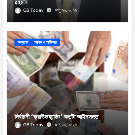
রহমান
GB Today
জানু ২৯, ২০২৬
অন্যান্য
আইন ও অধিকার
নির্বাচনী ‘ক্রাউডফান্ডিং’ কতটা আইনসঙ্গত
GB Today
জানু ২৯, ২০২৬