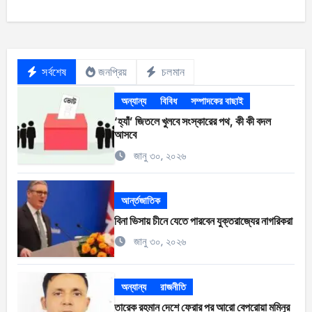
সর্বশেষ
জনপ্রিয়
চলমান
অন্যান্য
বিবিধ
সম্পাদকের বাছাই
‘হ্যাঁ’ জিতলে খুলবে সংস্কারের পথ, কী কী বদল
আসবে
জানু ৩০, ২০২৬
আর্ন্তজাতিক
বিনা ভিসায় চীনে যেতে পারবেন যুক্তরাজ্যের নাগরিকরা
জানু ৩০, ২০২৬
অন্যান্য
রাজনীতি
তারেক রহমান দেশে ফেরার পর আরো বেপরোয়া মমিনুর