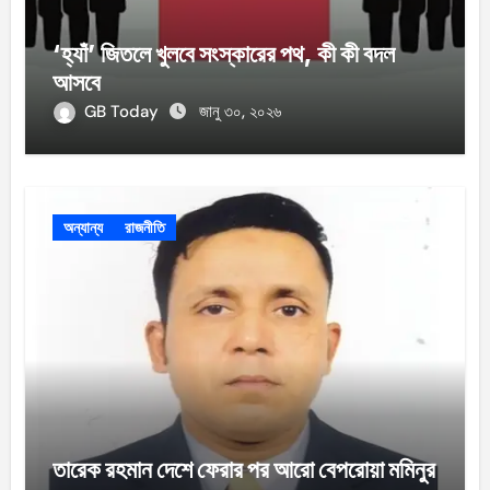
‘হ্যাঁ’ জিতলে খুলবে সংস্কারের পথ, কী কী বদল
আসবে
GB Today
জানু ৩০, ২০২৬
অন্যান্য
রাজনীতি
তারেক রহমান দেশে ফেরার পর আরো বেপরোয়া মমিনুর