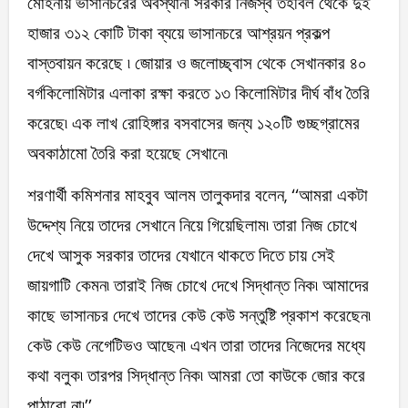
মোহনায় ভাসানচরের অবস্থান৷ সরকার নিজস্ব তহবিল থেকে দুই
হাজার ৩১২ কোটি টাকা ব্যয়ে ভাসানচরে আশ্রয়ন প্রকল্প
বাস্তবায়ন করেছে ৷ জোয়ার ও জলোচ্ছ্বাস থেকে সেখানকার ৪০
বর্গকিলোমিটার এলাকা রক্ষা করতে ১৩ কিলোমিটার দীর্ঘ বাঁধ তৈরি
করেছে৷ এক লাখ রোহিঙ্গার বসবাসের জন্য ১২০টি গুচ্ছগ্রামের
অবকাঠামো তৈরি করা হয়েছে সেখানে৷
শরণার্থী কমিশনার মাহবুব আলম তালুকদার বলেন, ‘‘আমরা একটা
উদ্দেশ্য নিয়ে তাদের সেখানে নিয়ে গিয়েছিলাম৷ তারা নিজ চোখে
দেখে আসুক সরকার তাদের যেখানে থাকতে দিতে চায় সেই
জায়গাটি কেমন৷ তারাই নিজ চোখে দেখে সিদ্ধান্ত নিক৷ আমাদের
কাছে ভাসানচর দেখে তাদের কেউ কেউ সন্তুষ্টি প্রকাশ করেছেন৷
কেউ কেউ নেগেটিভও আছেন৷ এখন তারা তাদের নিজেদের মধ্যে
কথা বলুক৷ তারপর সিদ্ধান্ত নিক৷ আমরা তো কাউকে জোর করে
পাঠাবো না৷’’