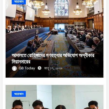
আরাকান
আদালতে রোহিঙ্গাদের গণহত্যার অভিযোগ অস্বীকার
মিয়ানমারের
GB Today
জানু ১৭, ২০২৬
আরাকান