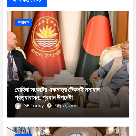
সম্পর্কিত পোস্ট
আরাকান
রোহিঙ্গা সংকটের একমাত্র টেকসই সমাধান
প্রত্যাবাসন: প্রধান উপদেষ্টা
GB Today
জানু ২৯, ২০২৬