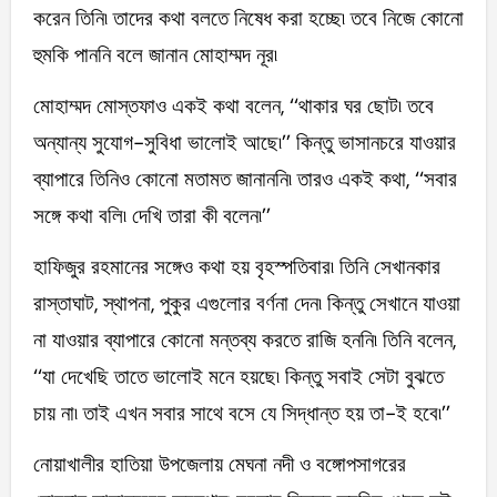
করেন তিনি৷ তাদের কথা বলতে নিষেধ করা হচ্ছে৷ তবে নিজে কোনো
হুমকি পাননি বলে জানান মোহাম্মদ নূর৷
মোহাম্মদ মোস্তফাও একই কথা বলেন, ‘‘থাকার ঘর ছোট৷ তবে
অন্যান্য সুযোগ-সুবিধা ভালোই আছে৷’’ কিন্তু ভাসানচরে যাওয়ার
ব্যাপারে তিনিও কোনো মতামত জানাননি৷ তারও একই কথা, ‘‘সবার
সঙ্গে কথা বলি৷ দেখি তারা কী বলেন৷’’
হাফিজুর রহমানের সঙ্গেও কথা হয় বৃহস্পতিবার৷ তিনি সেখানকার
রাস্তাঘাট, স্থাপনা, পুকুর এগুলোর বর্ণনা দেন৷ কিন্তু সেখানে যাওয়া
না যাওয়ার ব্যাপারে কোনো মন্তব্য করতে রাজি হননি৷ তিনি বলেন,
‘‘যা দেখেছি তাতে ভালোই মনে হয়ছে৷ কিন্তু সবাই সেটা বুঝতে
চায় না৷ তাই এখন সবার সাথে বসে যে সিদ্ধান্ত হয় তা-ই হবে৷’’
নোয়াখালীর হাতিয়া উপজেলায় মেঘনা নদী ও বঙ্গোপসাগরের