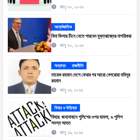
জানু ৩০, ২০২৬
আর্ন্তজাতিক
বিনা ভিসায় চীনে যেতে পারবেন যুক্তরাজ্যের নাগরিকরা
জানু ৩০, ২০২৬
অন্যান্য
রাজনীতি
তারেক রহমান দেশে ফেরার পর আরো বেপরোয়া মমিনুর
রহমান
জানু ২৯, ২০২৬
বিহার ও উড়িষ্যা
বিহার: জহানাবাদে পুলিশের ওপর হামলা, ৬ পুলিশ
সদস্য আহত
জানু ২৯, ২০২৬