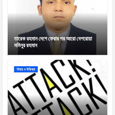
তারেক রহমান দেশে ফেরার পর আরো বেপরোয়া
মমিনুর রহমান
বিহার ও উড়িষ্যা