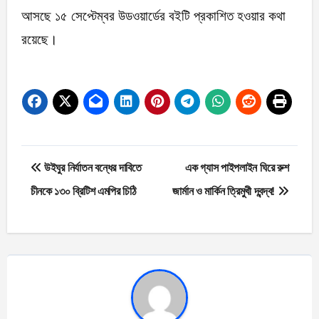
আসছে ১৫ সেপ্টেম্বর উডওয়ার্ডের বইটি প্রকাশিত হওয়ার কথা
রয়েছে।
Post
উইঘুর নির্যাতন বন্ধের দাবিতে
এক গ্যাস পাইপলাইন ঘিরে রুশ
navigation
চীনকে ১৩০ ব্রিটিশ এমপির চিঠি
জার্মান ও মার্কিন ত্রিমুখী দ্বন্দ্ব!