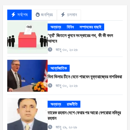
সর্বশেষ
জনপ্রিয়
চলমান
অন্যান্য
বিবিধ
সম্পাদকের বাছাই
‘হ্যাঁ’ জিতলে খুলবে সংস্কারের পথ, কী কী বদল
আসবে
জানু ৩০, ২০২৬
আর্ন্তজাতিক
বিনা ভিসায় চীনে যেতে পারবেন যুক্তরাজ্যের নাগরিকরা
জানু ৩০, ২০২৬
অন্যান্য
রাজনীতি
তারেক রহমান দেশে ফেরার পর আরো বেপরোয়া মমিনুর
রহমান
জানু ২৯, ২০২৬