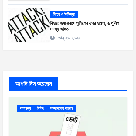
বিহার ও উড়িষ্যা
বিহার: জহানাবাদে পুলিশের ওপর হামলা, ৬ পুলিশ
সদস্য আহত
জানু ২৯, ২০২৬
আপনি মিস করেছেন
অন্যান্য
বিবিধ
সম্পাদকের বাছাই