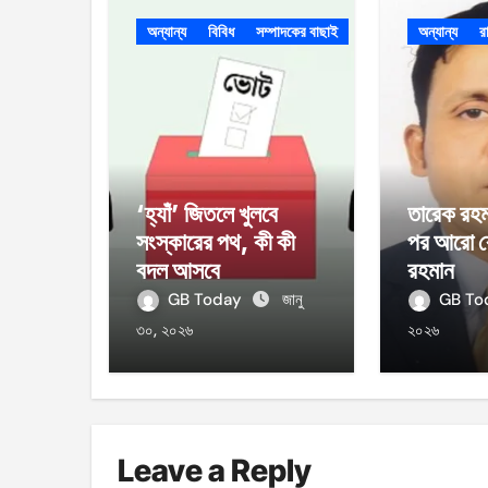
অন্যান্য
বিবিধ
সম্পাদকের বাছাই
অন্যান্য
র
‘হ্যাঁ’ জিতলে খুলবে
তারেক রহম
সংস্কারের পথ, কী কী
পর আরো ব
বদল আসবে
রহমান
GB Today
জানু
GB T
৩০, ২০২৬
২০২৬
Leave a Reply