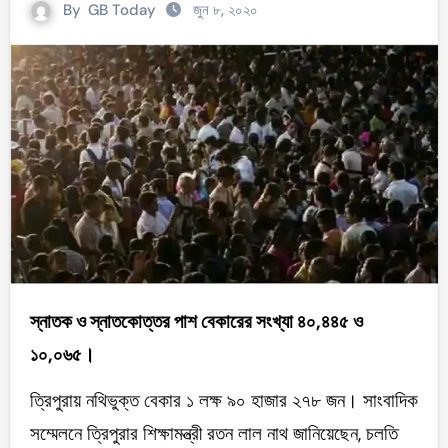
By
GB Today
জুন ৮, ২০২০
স্নাতক ও স্নাতকোত্তর পাশ বেকারের সংখ্যা ৪০,৪৪৫ ও
১০,০৬৫।
ত্রিপুরায় নথিভুক্ত বেকার ১ লক্ষ ৯০ হাজার ২৭৮ জন। সাংবাদিক
সম্মেলনে ত্রিপুরার শিক্ষামন্ত্রী রতন লাল নাথ জানিয়েছেন, চলতি