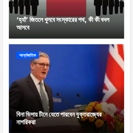
‘হ্যাঁ’ জিতলে খুলবে সংস্কারের পথ, কী কী বদল
আসবে
আর্ন্তজাতিক
বিনা ভিসায় চীনে যেতে পারবেন যুক্তরাজ্যের
নাগরিকরা