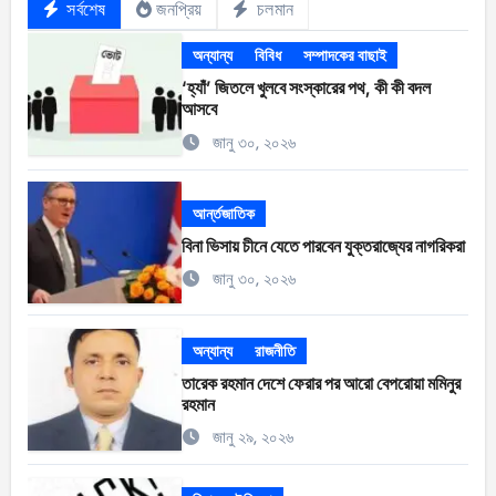
সর্বশেষ
জনপ্রিয়
চলমান
অন্যান্য
বিবিধ
সম্পাদকের বাছাই
‘হ্যাঁ’ জিতলে খুলবে সংস্কারের পথ, কী কী বদল
আসবে
জানু ৩০, ২০২৬
আর্ন্তজাতিক
বিনা ভিসায় চীনে যেতে পারবেন যুক্তরাজ্যের নাগরিকরা
জানু ৩০, ২০২৬
অন্যান্য
রাজনীতি
তারেক রহমান দেশে ফেরার পর আরো বেপরোয়া মমিনুর
রহমান
জানু ২৯, ২০২৬