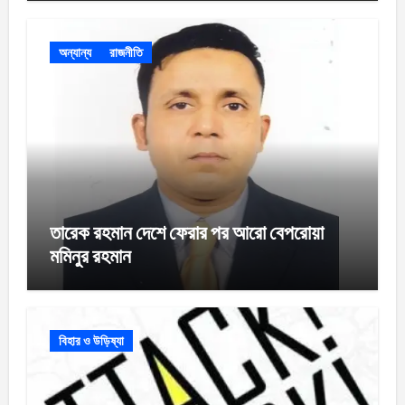
অন্যান্য
রাজনীতি
তারেক রহমান দেশে ফেরার পর আরো বেপরোয়া
মমিনুর রহমান
বিহার ও উড়িষ্যা