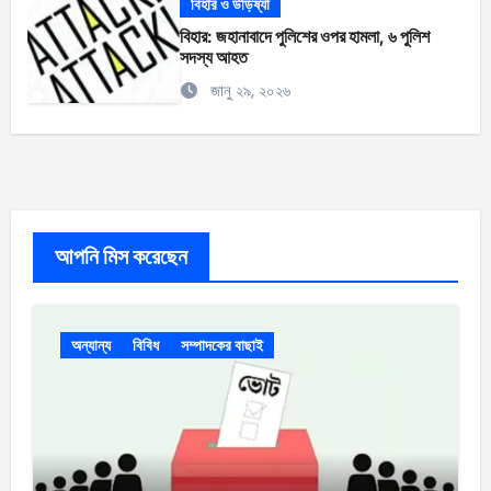
বিহার ও উড়িষ্যা
বিহার: জহানাবাদে পুলিশের ওপর হামলা, ৬ পুলিশ
সদস্য আহত
জানু ২৯, ২০২৬
আপনি মিস করেছেন
অন্যান্য
বিবিধ
সম্পাদকের বাছাই