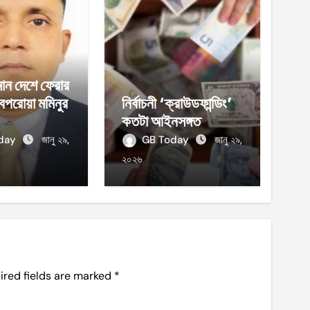
ান দেশে ফেরার
েপরোয়া মমিনুর
নির্বাচনী ‘ক্রাউডফান্ডিং’
কতটা আইনসঙ্গত
oday
জানু ২৯,
GB Today
জানু ২৯,
২০২৬
ired fields are marked
*