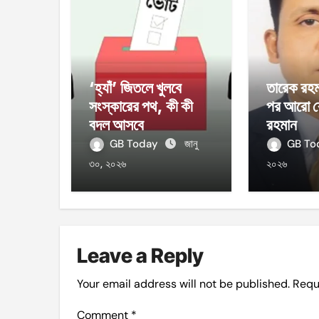
‘হ্যাঁ’ জিতলে খুলবে
তারেক রহম
সংস্কারের পথ, কী কী
পর আরো ব
বদল আসবে
রহমান
GB Today
জানু
GB T
৩০, ২০২৬
২০২৬
Leave a Reply
Your email address will not be published.
Requ
Comment
*