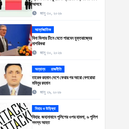
আসবে
জানু ৩০, ২০২৬
আর্ন্তজাতিক
বিনা ভিসায় চীনে যেতে পারবেন যুক্তরাজ্যের
নাগরিকরা
জানু ৩০, ২০২৬
অন্যান্য
রাজনীতি
তারেক রহমান দেশে ফেরার পর আরো বেপরোয়া
মমিনুর রহমান
জানু ২৯, ২০২৬
বিহার ও উড়িষ্যা
বিহার: জহানাবাদে পুলিশের ওপর হামলা, ৬ পুলিশ
সদস্য আহত