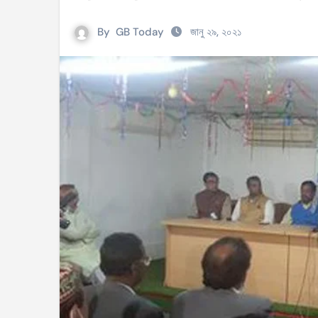
সহিংসতার ঘটনায় ঝিনাইগাতীর ইউএনও এবং ওসি প্র
By
GB Today
জানু ২৯, ২০২১
টেংরাটিলা গ্যাসক্ষেত্রে বিস্ফোরণ: ৪২ মিলিয়ন ডলার 
শিক্ষকদের বাড়তি বেতন সুবিধার নতুন প্রজ্ঞাপন জারি
আইসিসি নারী টি–টুয়েন্টি বিশ্বকাপের টিকেট পেল বাং
মণিপুরে কুকি এবং নাগা জনগোষ্ঠীর মধ্যে উত্তেজনা! 
বেবিচক ভাগ করে রেগুলেটর ও অপারেটর নামে দুটি সংস
ইরানের বিরুদ্ধে আকাশসীমা ব্যবহার করতে দেবে না
পশ্চিমবঙ্গে ভোটের আগে সংখ্যালঘু ভোট নিয়ে সজাগ
‘হ্যাঁ’ জিতলে খুলবে সংস্কারের পথ, কী কী বদল আসব