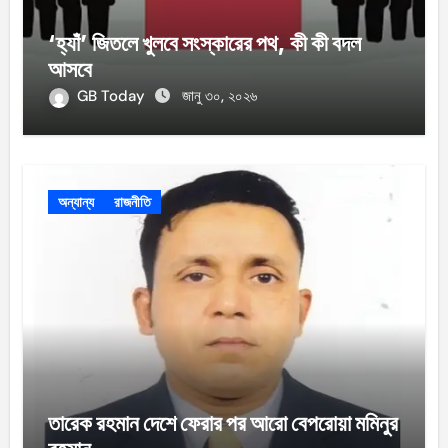
‘হ্যাঁ’ জিতলে খুলবে সংস্কারের পথ, কী কী বদল
আসবে
GB Today
জানু ৩০, ২০২৬
অন্যান্য
রাজনীতি
তারেক রহমান দেশে ফেরার পর আরো বেপরোয়া মমিনুর