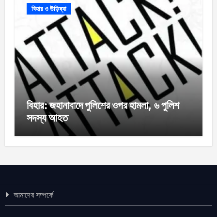
বিহার ও উড়িষ্যা
বিহার: জহানাবাদে পুলিশের ওপর হামলা, ৬ পুলিশ
সদস্য আহত
আমাদের সম্পর্কে