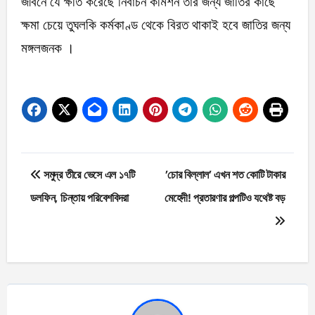
জীবনে যে ক্ষতি করেছে নির্বাচন কমিশন তার জন্য জাতির কাছে
ক্ষমা চেয়ে তুঘলকি কর্মকাণ্ড থেকে বিরত থাকাই হবে জাতির জন্য
মঙ্গলজনক ।
Post
সমুদ্র তীরে ভেসে এল ১৭টি
’চোর বিল্লাল’ এখন শত কোটি টাকার
navigation
ডলফিন, চিন্তায় পরিবেশবিদরা
মেহেদী! প্রতারণার গল্পটিও যথেষ্ট বড়