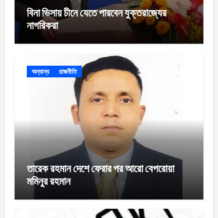
বিনা ভিসায় চীনে যেতে পারবেন যুক্তরাজ্যের
নাগরিকরা
অন্যান্য
রাজনীতি
তারেক রহমান দেশে ফেরার পর আরো বেপরোয়া
মমিনুর রহমান