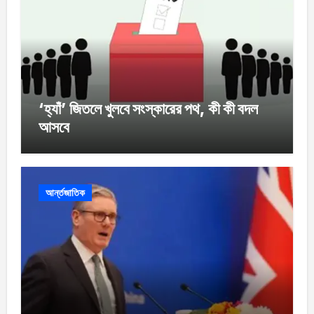
‘হ্যাঁ’ জিতলে খুলবে সংস্কারের পথ, কী কী বদল
আসবে
আর্ন্তজাতিক