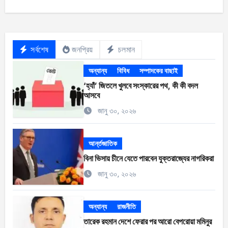
সর্বশেষ
জনপ্রিয়
চলমান
অন্যান্য
বিবিধ
সম্পাদকের বাছাই
‘হ্যাঁ’ জিতলে খুলবে সংস্কারের পথ, কী কী বদল
আসবে
জানু ৩০, ২০২৬
আর্ন্তজাতিক
বিনা ভিসায় চীনে যেতে পারবেন যুক্তরাজ্যের নাগরিকরা
জানু ৩০, ২০২৬
অন্যান্য
রাজনীতি
তারেক রহমান দেশে ফেরার পর আরো বেপরোয়া মমিনুর