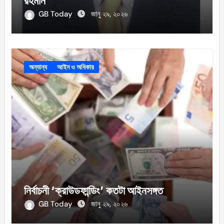
রহমান
GB Today
জানু ২৯, ২০২৬
অন্যান্য
আইন ও অধিকার
নির্বাচনী ‘ক্রাউডফান্ডিং’ কতটা আইনসঙ্গত
GB Today
জানু ২৯, ২০২৬