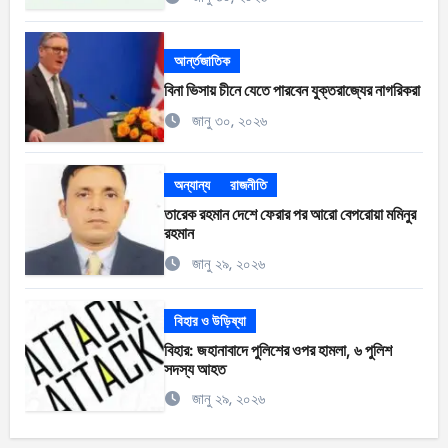
আর্ন্তজাতিক
বিনা ভিসায় চীনে যেতে পারবেন যুক্তরাজ্যের নাগরিকরা
জানু ৩০, ২০২৬
অন্যান্য
রাজনীতি
তারেক রহমান দেশে ফেরার পর আরো বেপরোয়া মমিনুর
রহমান
জানু ২৯, ২০২৬
বিহার ও উড়িষ্যা
বিহার: জহানাবাদে পুলিশের ওপর হামলা, ৬ পুলিশ
সদস্য আহত
জানু ২৯, ২০২৬