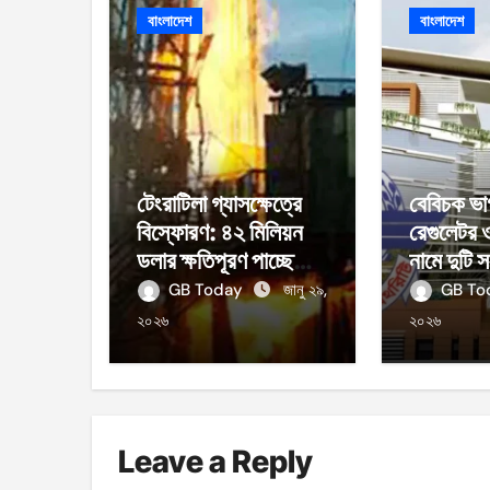
বাংলাদেশ
বাংলাদেশ
টেংরাটিলা গ্যাসক্ষেত্রে
বেবিচক ভা
বিস্ফোরণ: ৪২ মিলিয়ন
রেগুলেটর 
ডলার ক্ষতিপূরণ পাচ্ছে
নামে দুটি স
বাংলাদেশ
GB Today
জানু ২৯,
GB T
২০২৬
২০২৬
Leave a Reply