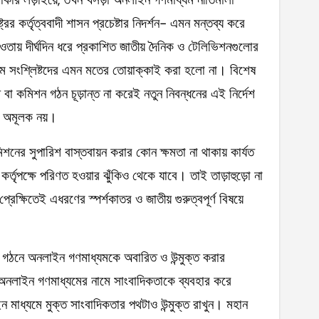
্রের কর্তৃত্ববাদী শাসন প্রচেষ্টার নিদর্শন- এমন মন্তব্য করে
তায় দীর্ঘদিন ধরে প্রকাশিত জাতীয় দৈনিক ও টেলিভিশনগুলোর
যম সংশ্লিষ্টদের এমন মতের তোয়াক্কাই করা হলো না। বিশেষ
ষ বা কমিশন গঠন চূড়ান্ত না করেই নতুন নিবন্ধনের এই নির্দেশ
া অমূলক নয়।
র সুপারিশ বাস্তবায়ন করার কোন ক্ষমতা না থাকায় কার্যত
্তৃপক্ষে পরিণত হওয়ার ঝুঁকিও থেকে যাবে। তাই তাড়াহুড়ো না
েক্ষিতেই এধরণের স্পর্শকাতর ও জাতীয় গুরুত্বপূর্ণ বিষয়ে
েশ গঠনে অনলাইন গণমাধ্যমকে অবারিত ও উন্মুক্ত করার
 “অনলাইন গণমাধ্যমের নামে সাংবাদিকতাকে ব্যবহার করে
ন মাধ্যমে মুক্ত সাংবাদিকতার পথটাও উন্মুক্ত রাখুন। মহান