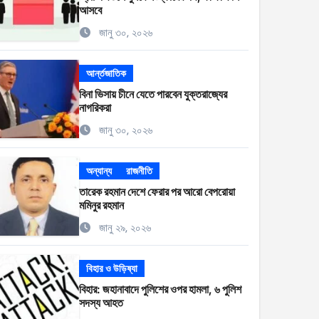
আসবে
জানু ৩০, ২০২৬
আর্ন্তজাতিক
বিনা ভিসায় চীনে যেতে পারবেন যুক্তরাজ্যের
নাগরিকরা
জানু ৩০, ২০২৬
অন্যান্য
রাজনীতি
তারেক রহমান দেশে ফেরার পর আরো বেপরোয়া
মমিনুর রহমান
জানু ২৯, ২০২৬
বিহার ও উড়িষ্যা
বিহার: জহানাবাদে পুলিশের ওপর হামলা, ৬ পুলিশ
সদস্য আহত