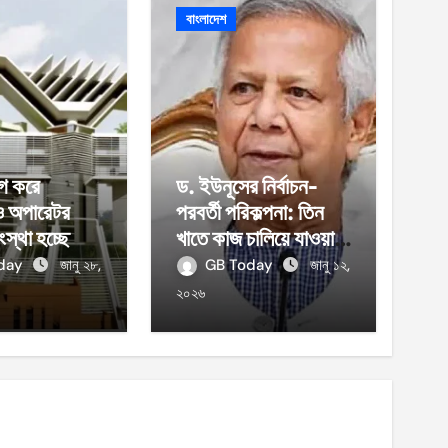
বাংলাদেশ
গ করে
ড. ইউনূসের নির্বাচন-
ও অপারেটর
পরবর্তী পরিকল্পনা: তিন
ংস্থা হচ্ছে
খাতে কাজ চালিয়ে যাওয়ার
ঘোষণা
oday
জানু ২৮,
GB Today
জানু ১২,
২০২৬