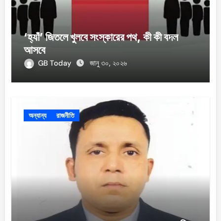
‘হ্যাঁ’ জিতলে খুলবে সংস্কারের পথ, কী কী বদল
আসবে
GB Today
জানু ৩০, ২০২৬
অন্যান্য
রাজনীতি