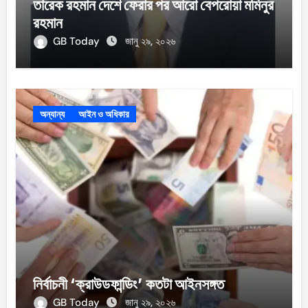
তারেক রহমান দেশে ফেরার পর আরো বেপরোয়া মমিনুর
রহমান
GB Today
জানু ২৯, ২০২৬
অন্যান্য
আইন ও অধিকার
নির্বাচনী ‘ক্রাউডফান্ডিং’ কতটা আইনসঙ্গত
GB Today
জানু ২৯, ২০২৬