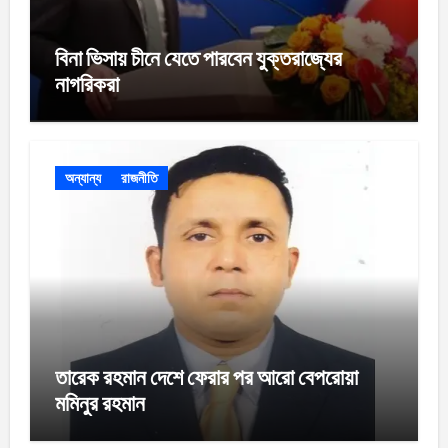
বিনা ভিসায় চীনে যেতে পারবেন যুক্তরাজ্যের
নাগরিকরা
অন্যান্য
রাজনীতি
তারেক রহমান দেশে ফেরার পর আরো বেপরোয়া
মমিনুর রহমান