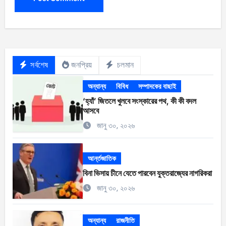
সর্বশেষ
জনপ্রিয়
চলমান
অন্যান্য
বিবিধ
সম্পাদকের বাছাই
‘হ্যাঁ’ জিতলে খুলবে সংস্কারের পথ, কী কী বদল
আসবে
জানু ৩০, ২০২৬
আর্ন্তজাতিক
বিনা ভিসায় চীনে যেতে পারবেন যুক্তরাজ্যের নাগরিকরা
জানু ৩০, ২০২৬
অন্যান্য
রাজনীতি