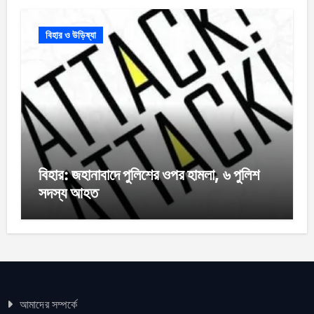
বিহার ও উড়িষ্যা
বিহার: জহানাবাদে পুলিশের ওপর হামলা, ৬ পুলিশ
সদস্য আহত
আমাদের সম্পর্কে