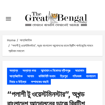
Skip
to
content
Home
আর্ন্তজাতিক
“পলাশী টু ওয়েস্টমিনস্টার”, অখন্ড বাংলাদেশ আন্দোলনের ডাকে ব্রিটিশ পার্লামেন্টের সামনে
প্রতিবাদ সমাবেশ
অন্যান্য
অন্যান্য খবর
আন্দামান ও নিকোবর দ্বীপপুঞ্জ
আরাকান
আর্ন্তজাতিক
আসাম
কমিউনিটি সংবাদ
ত্রিপুরা
পশ্চিমবঙ্গ
বাংলাদেশ
বিহার ও উড়িষ্যা
সম্পাদকের বাছাই
“পলাশী টু ওয়েস্টমিনস্টার”, অখন্ড
বাংলাদেশ আন্দোলনের ডাকে ব্রিটিশ