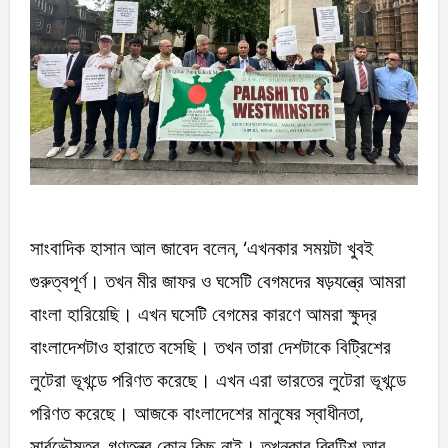
সাংবাদিক হাসান আল জাবেদ বলেন, ‘এখনকার সময়টা খুবই
গুরুত্বপূর্ণ। তখন মীর জাফর ও ঘসেটি বেগমদের ষড়যন্ত্রে আমরা
বাংলা হারিয়েছি। এখন ঘসেটি বেগমের কারণে আমরা ক্ষুদ্র
বাংলাদেশটাও হারাতে বসেছি। তখন তারা দেশটাকে বিট্রিশের
লুটেরা ভূখন্ডে পরিণত করেছে। এখন এরা ভারতের লুটেরা ভূখন্ডে
পরিণত করেছে। আজকে বাংলাদেশের মানুষের স্বাধীনতা,
সার্বভৌমত্ব, গণতন্ত্র কোন কিছু নাই। তখনকার ব্রিটিশ আর