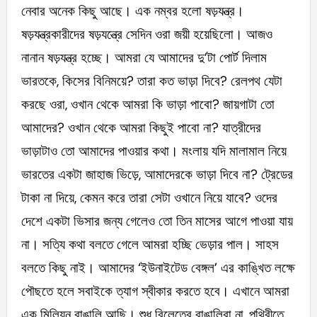
নেবার অনেক কিছু আছে। এক নম্বর হলো ষড়যন্ত্র।
ষড়যন্ত্রকারীদের ষড়যন্ত্রে সেদিন ওরা জয়ী হয়েছিলো। আজও
নানান ষড়যন্ত্র হচ্ছে। আমরা যে আমাদের দু’টা পোর্ট দিলাম
ভারতকে, কিসের বিনিময়ে? তারা কত ভাড়া দিবে? রেলপথ যেটা
করছে ওরা, ওখান থেকে আমরা কি ভাড়া পাবো? জায়গাটা তো
আমাদের? ওখান থেকে আমরা কিছুই পাবো না? যাত্রীদের
ভাড়াটাও তো আমাদের পাওয়ার কথা। মংলায় যদি মালামাল নিয়ে
ভারতের একটা জাহাজ ভিড়ে, আমাদেরকে ভাড়া দিবে না? ট্রেডের
টাকা না দিয়ে, কেমন করে তারা সেটা ওখানে নিয়ে যাবে? ওদের
দেশে একটা ভিসার জন্য গেলেও তো তিন মাসের আগে পাওয়া যায়
না। সত্যি কথা বলতে গেলে আমরা হচ্ছি ভেড়ার পাল। সাহস
বলতে কিছু নাই। আমাদের ‘ইউনাইটেড বেঙ্গল’ এর কাঙ্খিত লক্ষে
পৌছতে হলে সবাইকে ত্যাগ স্বীকার করতে হবে। এখানে আমরা
এক মিলিয়ন বাঙালি আছি। শুধু বিলেতের বাঙালিরা না, পৃথিবীতে