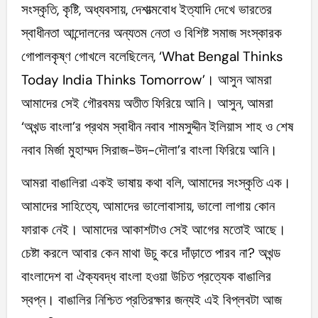
সংস্কৃতি, কৃষ্টি, অধ্যবসায়, দেশাত্মবোধ ইত্যাদি দেখে ভারতের
স্বাধীনতা আন্দোলনের অন্যতম নেতা ও বিশিষ্ট সমাজ সংস্কারক
গোপালকৃষ্ণ গোখলে বলেছিলেন, ‘What Bengal Thinks
Today India Thinks Tomorrow’। আসুন আমরা
আমাদের সেই গৌরবময় অতীত ফিরিয়ে আনি। আসুন, আমরা
‘অখন্ড বাংলা’র প্রথম স্বাধীন নবাব শামসুদ্দীন ইলিয়াস শাহ ও শেষ
নবাব মির্জা মুহাম্মদ সিরাজ-উদ-দৌলা’র বাংলা ফিরিয়ে আনি।
আমরা বাঙালিরা একই ভাষায় কথা বলি, আমাদের সংস্কৃতি এক।
আমাদের সাহিত্যে, আমাদের ভালোবাসায়, ভালো লাগায় কোন
ফারাক নেই। আমাদের আকাশটাও সেই আগের মতোই আছে।
চেষ্টা করলে আবার কেন মাথা উচু করে দাঁড়াতে পারব না? অখন্ড
বাংলাদেশ বা ঐক্যবদ্ধ বাংলা হওয়া উচিত প্রত্যেক বাঙালির
স্বপ্ন। বাঙালির নিশ্চিত প্রতিরক্ষার জন্যই এই বিপ্লবটা আজ