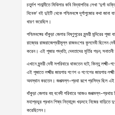
চতুর্দশ শতাব্দীতে মিথিলার কবি বিদ্যাপতির লেখা ‘দুর্গা ভক্তি
বিবেক’ বই দুইটি থেকে পশ্চিমবঙ্গে দূর্গাপুজোর কথা জানা যায়।
ধারণ করেছিল।
পশ্চিমবঙ্গের বাঁকুড়া জেলার বিষ্ণুপুরের মৃন্ময়ী মন্দিরের পূ
রাজ্যের রাজরাজেশ্বরীমূল্ল রাজবংশের কুলদেবী ছিলেন দেবী মৃন
করেন। এই পূজার পদ্ধতি, দেবতাদের মূর্তির গড়ন, সনাতনী 
এখানে মৃন্ময়ী দেবী সপরিবারে থাকতেন বটে, কিন্তু লক্ষ্
এই পূজাতে লক্ষ্মীর জায়গায় গণেশ ও গণেশের জায়গায় লক্ষ্ম
অবস্থান করতেন। জগত্‍মল্ল-প্রথা রূপে প্রসিদ্ধ ছিল এই ব
বাঁকুড়া জেলার বহু বনেদী পরিবারে আজও জগত্‍মল্ল-প্রথায় নির্
মহাপ্রভুর প্রধান শিষ্য নিত্যানন্দ খড়দহে নিজের বাড়িতে দুর্
করেছিলেন।