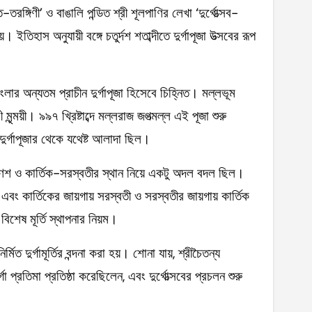
-তরঙ্গিণী’ ও বাঙালি পন্ডিত শ্রী শূলপাণির লেখা ‘দুর্গোত্‍সব-
 ইতিহাস অনুযায়ী বঙ্গে চতুর্দশ শতাব্দীতে দুর্গাপূজা উত্‍সবের রূপ
জা বাংলার অন্যতম প্রাচীন দুর্গাপূজা হিসেবে চিহ্নিত। মল্লভূম
্ময়ী। ৯৯৭ খ্রিষ্টাব্দে মল্লরাজ জগত্‍মল্ল এই পূজা শুরু
দুর্গাপূজার থেকে যথেষ্ট আলাদা ছিল।
মী-গণেশ ও কার্তিক-সরস্বতীর স্থান নিয়ে একটু অদল বদল ছিল।
ী এবং কার্তিকের জায়গায় সরস্বতী ও সরস্বতীর জায়গায় কার্তিক
িশেষ মূর্তি স্থাপনার নিয়ম।
মিত দুর্গামূর্তির বন্দনা করা হয়। শোনা যায়, শ্রীচৈতন্য
গা প্রতিমা প্রতিষ্ঠা করেছিলেন, এবং দুর্গোত্‍সবের প্রচলন শুরু