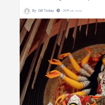
সহিংসতার ঘটনায় ঝিনাইগাতীর ইউএনও এবং ওসি প্র
By
GB Today
সেপ্টে ১৫, ২০২০
টেংরাটিলা গ্যাসক্ষেত্রে বিস্ফোরণ: ৪২ মিলিয়ন ডলার 
শিক্ষকদের বাড়তি বেতন সুবিধার নতুন প্রজ্ঞাপন জারি
আইসিসি নারী টি–টুয়েন্টি বিশ্বকাপের টিকেট পেল বাং
মণিপুরে কুকি এবং নাগা জনগোষ্ঠীর মধ্যে উত্তেজনা! 
বেবিচক ভাগ করে রেগুলেটর ও অপারেটর নামে দুটি সংস
ইরানের বিরুদ্ধে আকাশসীমা ব্যবহার করতে দেবে না
পশ্চিমবঙ্গে ভোটের আগে সংখ্যালঘু ভোট নিয়ে সজাগ
‘হ্যাঁ’ জিতলে খুলবে সংস্কারের পথ, কী কী বদল আসব