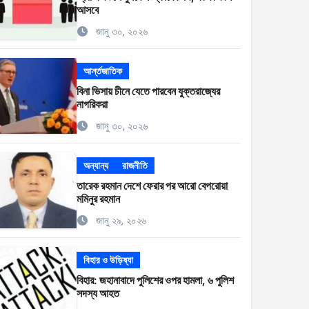
আসবে
জানু ৩০, ২০২৬
আর্ন্তজাতিক
বিনা ভিসায় চীনে যেতে পারবেন যুক্তরাজ্যের
নাগরিকরা
জানু ৩০, ২০২৬
অন্যান্য
রাজনীতি
তারেক রহমান দেশে ফেরার পর আরো বেপরোয়া
মমিনুর রহমান
জানু ২৯, ২০২৬
বিহার ও উড়িষ্যা
বিহার: জহানাবাদে পুলিশের ওপর হামলা, ৬ পুলিশ
সদস্য আহত