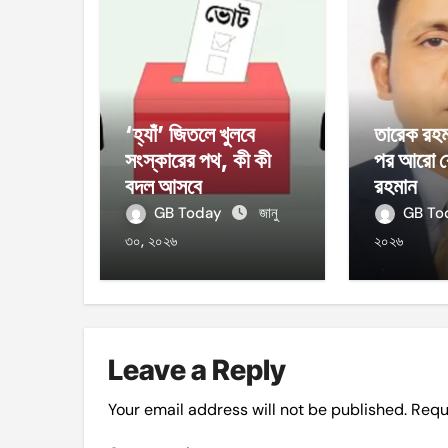
‘হ্যাঁ’ জিতলে খুলবে
তারেক রহম
সংস্কারের পথ, কী কী
পর আরো ব
বদল আসবে
রহমান
GB Today
জানু
GB T
৩০, ২০২৬
২০২৬
Leave a Reply
Your email address will not be published.
Requ