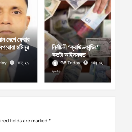
ান দেশে ফেরার
েপরোয়া মমিনুর
নির্বাচনী ‘ক্রাউডফান্ডিং’
কতটা আইনসঙ্গত
oday
জানু ২৯,
GB Today
জানু ২৯,
২০২৬
ired fields are marked
*