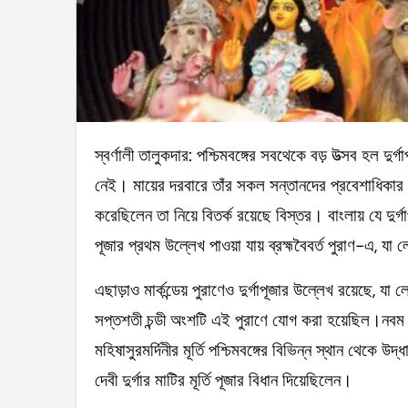
স্বর্ণালী তালুকদার: পশ্চিমবঙ্গের সবথেকে বড় উত্‍সব হল দুর্গাপূজা। এই উত্‍সবে ধর্ম-জাতি-বর্ণ-রূপের কোনও ভেদাভেদ
নেই। মায়ের দরবারে তাঁর সকল সন্তানদের প্রবেশাধিকার
করেছিলেন তা নিয়ে বিতর্ক রয়েছে বিস্তর। বাংলায় যে দুর্গ
পূজার প্রথম উল্লেখ পাওয়া যায় ব্রহ্মবৈবর্ত পুরাণ-এ, যা
এছাড়াও মার্কন্ডেয় পুরাণেও দুর্গাপূজার উল্লেখ রয়েছে, যা 
সপ্তশতী চন্ডী অংশটি এই পুরাণে যোগ করা হয়েছিল।নবম থেক
মহিষাসুরমর্দিনীর মূর্তি পশ্চিমবঙ্গের বিভিন্ন স্থান থেকে 
দেবী দুর্গার মাটির মূর্তি পূজার বিধান দিয়েছিলেন।