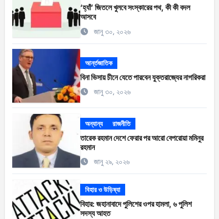
‘হ্যাঁ’ জিতলে খুলবে সংস্কারের পথ, কী কী বদল
আসবে
জানু ৩০, ২০২৬
আর্ন্তজাতিক
বিনা ভিসায় চীনে যেতে পারবেন যুক্তরাজ্যের নাগরিকরা
জানু ৩০, ২০২৬
অন্যান্য
রাজনীতি
তারেক রহমান দেশে ফেরার পর আরো বেপরোয়া মমিনুর
রহমান
জানু ২৯, ২০২৬
বিহার ও উড়িষ্যা
বিহার: জহানাবাদে পুলিশের ওপর হামলা, ৬ পুলিশ
সদস্য আহত