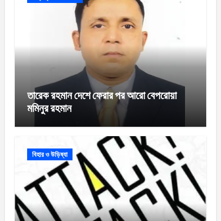
তারেক রহমান দেশে ফেরার পর আরো বেপরোয়া
মমিনুর রহমান
বিহার ও উড়িষ্যা