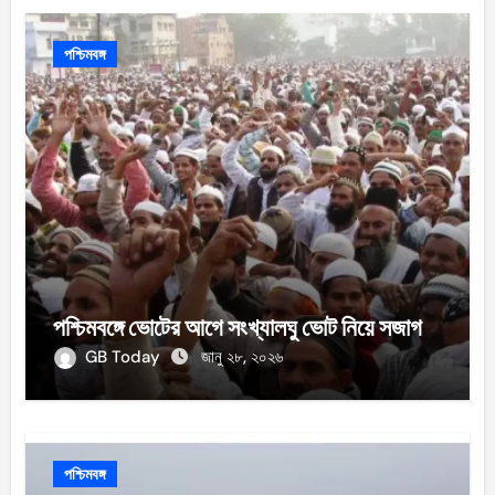
পশ্চিমবঙ্গ
পশ্চিমবঙ্গে ভোটের আগে সংখ্যালঘু ভোট নিয়ে সজাগ
GB Today
জানু ২৮, ২০২৬
পশ্চিমবঙ্গ