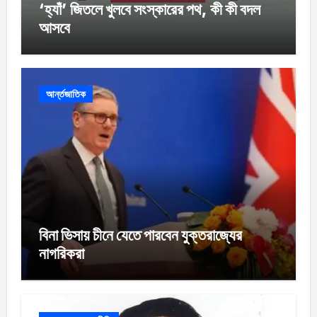
‘হ্যাঁ’ জিতলে খুলবে সংস্কারের পথ, কী কী বদল
আসবে
আর্ন্তজাতিক
বিনা ভিসায় চীনে যেতে পারবেন যুক্তরাজ্যের
নাগরিকরা