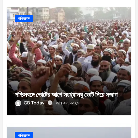
পশ্চিমবঙ্গ
পশ্চিমবঙ্গে ভোটের আগে সংখ্যালঘু ভোট নিয়ে সজাগ
GB Today
জানু ২৮, ২০২৬
পশ্চিমবঙ্গ