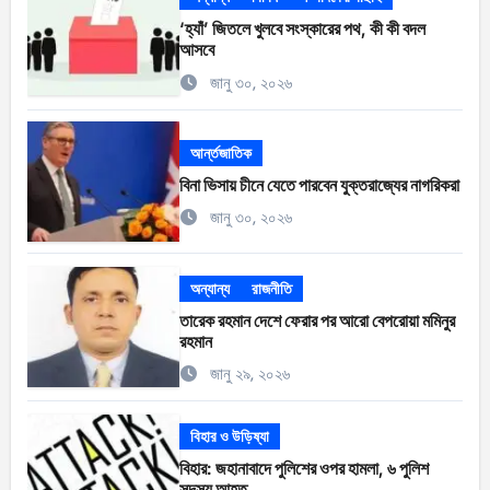
‘হ্যাঁ’ জিতলে খুলবে সংস্কারের পথ, কী কী বদল
আসবে
জানু ৩০, ২০২৬
আর্ন্তজাতিক
বিনা ভিসায় চীনে যেতে পারবেন যুক্তরাজ্যের নাগরিকরা
জানু ৩০, ২০২৬
অন্যান্য
রাজনীতি
তারেক রহমান দেশে ফেরার পর আরো বেপরোয়া মমিনুর
রহমান
জানু ২৯, ২০২৬
বিহার ও উড়িষ্যা
বিহার: জহানাবাদে পুলিশের ওপর হামলা, ৬ পুলিশ
সদস্য আহত