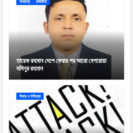
অন্যান্য
রাজনীতি
তারেক রহমান দেশে ফেরার পর আরো বেপরোয়া
মমিনুর রহমান
বিহার ও উড়িষ্যা