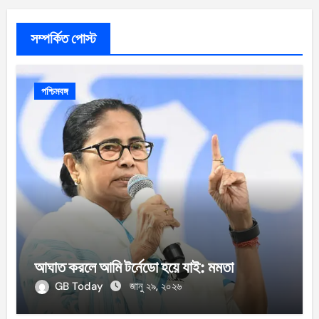
সম্পর্কিত পোস্ট
পশ্চিমবঙ্গ
আঘাত করলে আমি টর্নেডো হয়ে যাই: মমতা
GB Today
জানু ২৯, ২০২৬