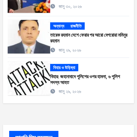
জানু ৩০, ২০২৬
অন্যান্য
রাজনীতি
তারেক রহমান দেশে ফেরার পর আরো বেপরোয়া মমিনুর
রহমান
জানু ২৯, ২০২৬
বিহার ও উড়িষ্যা
বিহার: জহানাবাদে পুলিশের ওপর হামলা, ৬ পুলিশ
সদস্য আহত
জানু ২৯, ২০২৬