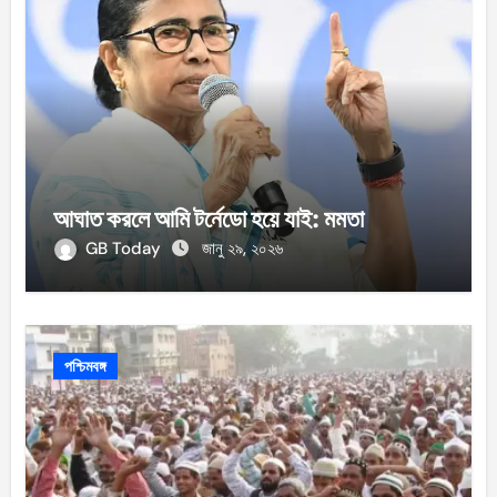
আঘাত করলে আমি টর্নেডো হয়ে যাই: মমতা
GB Today
জানু ২৯, ২০২৬
পশ্চিমবঙ্গ