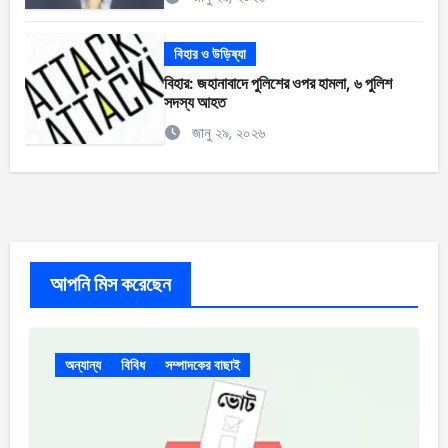
বিহার ও উড়িষ্যা
বিহার: জহানাবাদে পুলিশের ওপর হামলা, ৬ পুলিশ
সদস্য আহত
জানু ২৯, ২০২৬
আপনি মিস করেছেন
অন্যান্য
বিবিধ
সম্পাদকের বাছাই