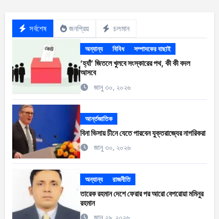
সর্বশেষ
জনপ্রিয়
চলমান
অন্যান্য
বিবিধ
সম্পাদকের বাছাই
‘হ্যাঁ’ জিতলে খুলবে সংস্কারের পথ, কী কী বদল
আসবে
জানু ৩০, ২০২৬
আর্ন্তজাতিক
বিনা ভিসায় চীনে যেতে পারবেন যুক্তরাজ্যের নাগরিকরা
জানু ৩০, ২০২৬
অন্যান্য
রাজনীতি
তারেক রহমান দেশে ফেরার পর আরো বেপরোয়া মমিনুর
রহমান
জানু ২৯, ২০২৬