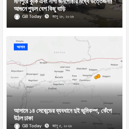
মণিপুরে কুকি এবং নাগা জনগোষ্ঠীর মধ্যে উত্তেজনা!
আগুনে পুড়ল বেশ কিছু বাড়ি
GB Today
জানু ২৮, ২০২৬
আসাম
আসামে ১৪ সেকেন্ডের ব্যবধানে দুই ভূমিকম্প, কেঁপে
উঠল ঢাকা
GB Today
জানু ৫, ২০২৬