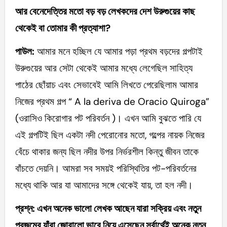
আর বেনেদেত্তির মতো বড় বড় লেখকদের দেশ উরুগুয়ের কাছ
থেকেই বা তোমার কী প্রত্যাশা?
পাউল:
আমার মনে হচ্ছিল যে আমার পড়া প্রথম বড়দের গল্পটাই
উরুগুয়ের আর সেটা থেকেই আমার মধ্যে লেগেছিল সাহিত্য
পাঠের ছোঁয়াচ এবং সেভাবেই আমি লিখতে পেরেছিলাম আমার
নিজের প্রথম গল্প “ A la deriva de Oracio Quiroga”
(ওরাসিও কিরোগার পট পরিবর্তন )। এখন আমি বুঝতে পারি যে
এই গল্পটিই ছিল একটা নদী পেরোনোর মতো, গল্পের নায়ক নিজের
বেঁচে থাকার জন্য ছিল নদীর উপর নির্ভরশীল কিন্তু জীবন তাকে
বাঁচতে দেয়নি। আমরা সব সময়ই পরিস্থিতির পট-পরিবর্তনের
মধ্যে থাকি আর যা আমাদের সঙ্গে থেকেই যায়, তা হল নদী।
প্রশ্ন: এখন অনেক ভালো লেখক আছেন যারা সক্রিয় এবং নতুন
প্রজন্মের যাঁরা জোরালো ভাবে নিয়ে এসেছেন সর্বার্থেই অনেক নতুন