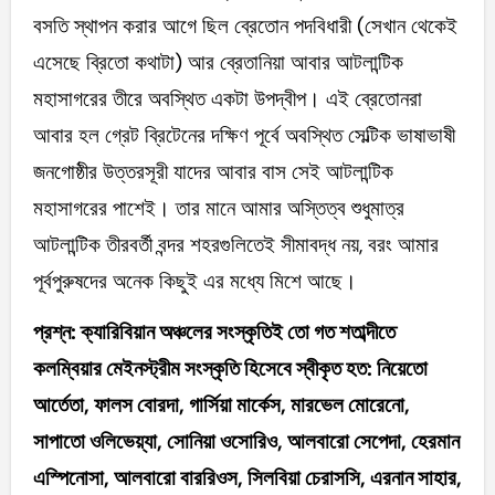
বসতি স্থাপন করার আগে ছিল ব্রেতোন পদবিধারী (সেখান থেকেই
এসেছে ব্রিতো কথাটা) আর ব্রেতানিয়া আবার আটলান্টিক
মহাসাগরের তীরে অবস্থিত একটা উপদ্বীপ। এই ব্রেতোনরা
আবার হল গ্রেট ব্রিটেনের দক্ষিণ পূর্বে অবস্থিত সেল্টিক ভাষাভাষী
জনগোষ্ঠীর উত্তরসূরী যাদের আবার বাস সেই আটলান্টিক
মহাসাগরের পাশেই। তার মানে আমার অস্তিত্ব শুধুমাত্র
আটলান্টিক তীরবর্তী বন্দর শহরগুলিতেই সীমাবদ্ধ নয়, বরং আমার
পূর্বপুরুষদের অনেক কিছুই এর মধ্যে মিশে আছে।
প্রশ্ন: ক্যারিবিয়ান অঞ্চলের সংস্কৃতিই তো গত শতাব্দীতে
কলম্বিয়ার মেইনস্ট্রীম সংস্কৃতি হিসেবে স্বীকৃত হত: নিয়েতো
আর্তেতা, ফালস বোরদা, গার্সিয়া মার্কেস, মারভেল মোরেনো,
সাপাতো ওলিভেয়্যা, সোনিয়া ওসোরিও, আলবারো সেপেদা, হেরমান
এস্পিনোসা, আলবারো বাররিওস, সিলবিয়া চেরাসসি, এরনান সাহার,