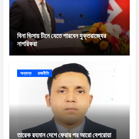
বিনা ভিসায় চীনে যেতে পারবেন যুক্তরাজ্যের
নাগরিকরা
অন্যান্য
রাজনীতি
তারেক রহমান দেশে ফেরার পর আরো বেপরোয়া