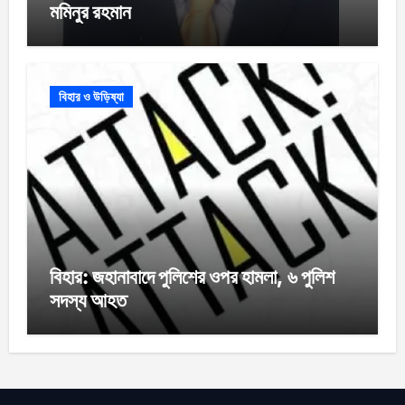
মমিনুর রহমান
বিহার ও উড়িষ্যা
বিহার: জহানাবাদে পুলিশের ওপর হামলা, ৬ পুলিশ
সদস্য আহত