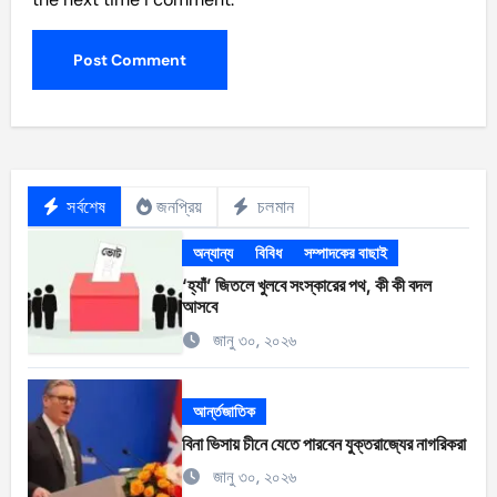
সর্বশেষ
জনপ্রিয়
চলমান
অন্যান্য
বিবিধ
সম্পাদকের বাছাই
‘হ্যাঁ’ জিতলে খুলবে সংস্কারের পথ, কী কী বদল
আসবে
জানু ৩০, ২০২৬
আর্ন্তজাতিক
বিনা ভিসায় চীনে যেতে পারবেন যুক্তরাজ্যের নাগরিকরা
জানু ৩০, ২০২৬