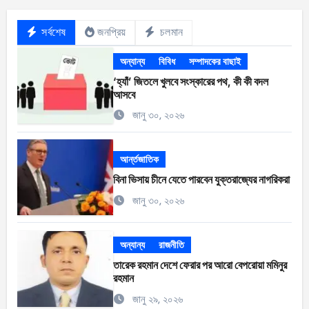
সর্বশেষ
জনপ্রিয়
চলমান
অন্যান্য
বিবিধ
সম্পাদকের বাছাই
‘হ্যাঁ’ জিতলে খুলবে সংস্কারের পথ, কী কী বদল
আসবে
জানু ৩০, ২০২৬
আর্ন্তজাতিক
বিনা ভিসায় চীনে যেতে পারবেন যুক্তরাজ্যের নাগরিকরা
জানু ৩০, ২০২৬
অন্যান্য
রাজনীতি
তারেক রহমান দেশে ফেরার পর আরো বেপরোয়া মমিনুর
রহমান
জানু ২৯, ২০২৬