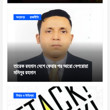
অন্যান্য
রাজনীতি
তারেক রহমান দেশে ফেরার পর আরো বেপরোয়া
মমিনুর রহমান
বিহার ও উড়িষ্যা