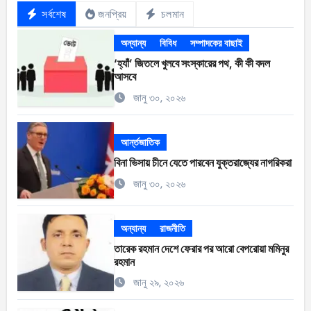
সর্বশেষ
জনপ্রিয়
চলমান
অন্যান্য
বিবিধ
সম্পাদকের বাছাই
‘হ্যাঁ’ জিতলে খুলবে সংস্কারের পথ, কী কী বদল
আসবে
জানু ৩০, ২০২৬
আর্ন্তজাতিক
বিনা ভিসায় চীনে যেতে পারবেন যুক্তরাজ্যের নাগরিকরা
জানু ৩০, ২০২৬
অন্যান্য
রাজনীতি
তারেক রহমান দেশে ফেরার পর আরো বেপরোয়া মমিনুর
রহমান
জানু ২৯, ২০২৬