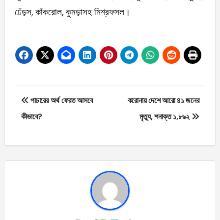
ঢেঁড়স, কাঁকরোল, কুমড়াসহ মিশ্রফসল।
Post
পাচারের অর্থ ফেরত আসবে
করোনায় দেশে আরো ৪১ জনের
navigation
কীভাবে?
মৃত্যু, শনাক্ত ১,৮৯২