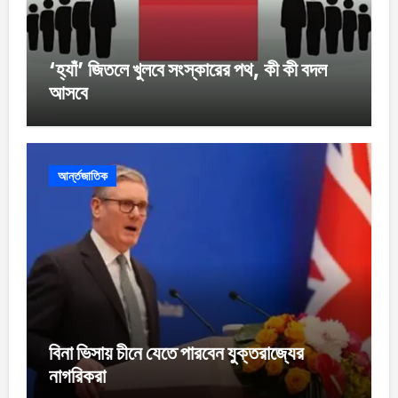
‘হ্যাঁ’ জিতলে খুলবে সংস্কারের পথ, কী কী বদল
আসবে
আর্ন্তজাতিক
বিনা ভিসায় চীনে যেতে পারবেন যুক্তরাজ্যের
নাগরিকরা