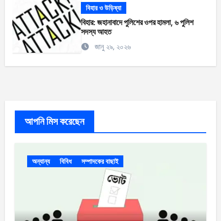
বিহার ও উড়িষ্যা
বিহার: জহানাবাদে পুলিশের ওপর হামলা, ৬ পুলিশ
সদস্য আহত
জানু ২৯, ২০২৬
আপনি মিস করেছেন
অন্যান্য
বিবিধ
সম্পাদকের বাছাই