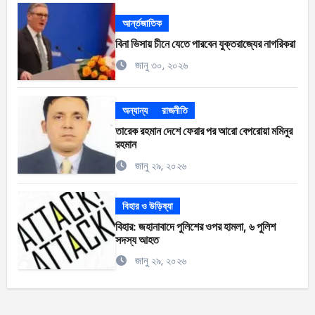
আর্ন্তজাতিক
বিনা ভিসায় চীনে যেতে পারবেন যুক্তরাজ্যের নাগরিকরা
জানু ৩০, ২০২৬
অন্যান্য
রাজনীতি
তারেক রহমান দেশে ফেরার পর আরো বেপরোয়া মমিনুর
রহমান
জানু ২৯, ২০২৬
বিহার ও উড়িষ্যা
বিহার: জহানাবাদে পুলিশের ওপর হামলা, ৬ পুলিশ
সদস্য আহত
জানু ২৯, ২০২৬