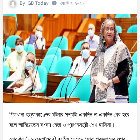
By
GB Today
সেপ্টে ৭, ২০২০
পিলখানা হত‌্যাকাণ্ডের ঘটনার সত্যটা একদিন না একদিন বের হবে
বলে জানিয়েছেন সংসদ নেতা ও প্রধানমন্ত্রী শেখ হাসিনা।
রোববার (০৬ সেপ্টেম্বর) জাতীয় সংসদে শোক প্রস্তাবের ওপর