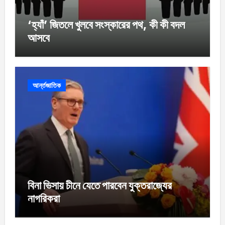
‘হ্যাঁ’ জিতলে খুলবে সংস্কারের পথ, কী কী বদল
আসবে
আর্ন্তজাতিক
বিনা ভিসায় চীনে যেতে পারবেন যুক্তরাজ্যের
নাগরিকরা