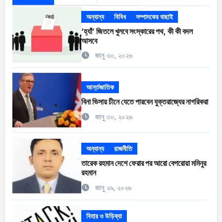
অন্যান্য
বিবিধ
সম্পাদকের বাছাই
‘হ্যাঁ’ জিতলে খুলবে সংস্কারের পথ, কী কী বদল
আসবে
জানু ৩০, ২০২৬
আর্ন্তজাতিক
বিনা ভিসায় চীনে যেতে পারবেন যুক্তরাজ্যের নাগরিকরা
জানু ৩০, ২০২৬
অন্যান্য
রাজনীতি
তারেক রহমান দেশে ফেরার পর আরো বেপরোয়া মমিনুর
রহমান
জানু ২৯, ২০২৬
বিহার ও উড়িষ্যা