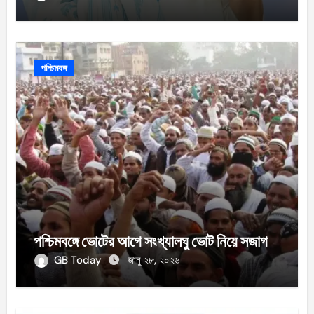
পশ্চিমবঙ্গ
পশ্চিমবঙ্গে ভোটের আগে সংখ্যালঘু ভোট নিয়ে সজাগ
GB Today
জানু ২৮, ২০২৬