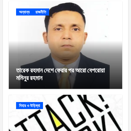
অন্যান্য
রাজনীতি
তারেক রহমান দেশে ফেরার পর আরো বেপরোয়া
মমিনুর রহমান
বিহার ও উড়িষ্যা