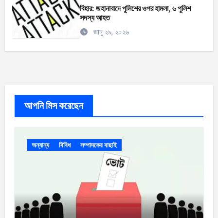
বিহার: জহানাবাদে পুলিশের ওপর হামলা, ৬ পুলিশ
সদস্য আহত
জানু ২৯, ২০২৬
আপনি মিস করেছেন
অন্যান্য
বিবিধ
সম্পাদকের বাছাই