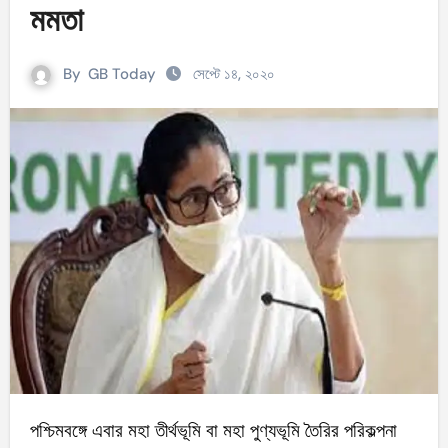
মমতা
By
GB Today
সেপ্টে ১৪, ২০২০
পশ্চিমবঙ্গে এবার মহা তীর্থভূমি বা মহা পুণ্যভূমি তৈরির পরিকল্পনা