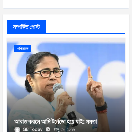
সম্পর্কিত পোস্ট
পশ্চিমবঙ্গ
আঘাত করলে আমি টর্নেডো হয়ে যাই: মমতা
GB Today
জানু ২৯, ২০২৬