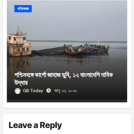
পশ্চিমবঙ্গ
পশ্চিমবঙ্গে কার্গো জাহাজ ডুবি, ১২ বাংলাদেশি নাবিক
উদ্ধার
GB Today
জানু ২৩, ২০২৬
Leave a Reply