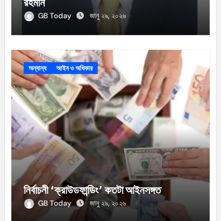
রহমান
GB Today
জানু ২৯, ২০২৬
অন্যান্য
আইন ও অধিকার
নির্বাচনী ‘ক্রাউডফান্ডিং’ কতটা আইনসঙ্গত
GB Today
জানু ২৯, ২০২৬