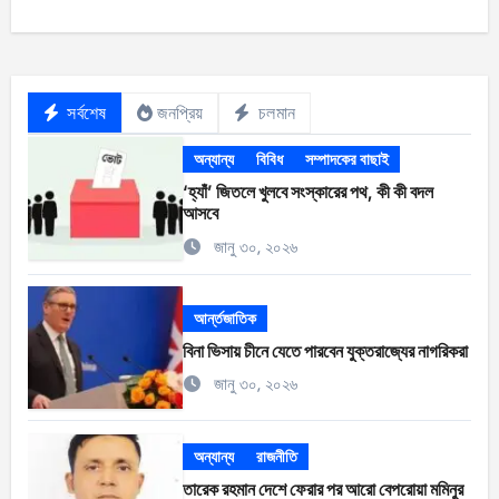
সর্বশেষ
জনপ্রিয়
চলমান
অন্যান্য
বিবিধ
সম্পাদকের বাছাই
‘হ্যাঁ’ জিতলে খুলবে সংস্কারের পথ, কী কী বদল
আসবে
জানু ৩০, ২০২৬
আর্ন্তজাতিক
বিনা ভিসায় চীনে যেতে পারবেন যুক্তরাজ্যের নাগরিকরা
জানু ৩০, ২০২৬
অন্যান্য
রাজনীতি
তারেক রহমান দেশে ফেরার পর আরো বেপরোয়া মমিনুর