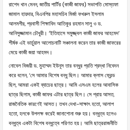
রাশেদ খান মেনন, জাতীয় পার্টির (কাজী জাফর) সভাপতি মোস্তফা
জামাল হায়দার, বিএনপির মহাসচিব মির্জা ফখরুল ইসলাম
আলমগীর, প্রবাসী শিক্ষাবিদ আতিকুর রহমান সালু ও ড.
আনিসুজ্জামান চৌধুরী। ‘ইতিহাসে সমুজ্জ্বল কাজী জাফর আহমেদ’
শীর্ষক এই ভার্চুয়াল আলোচনাটি সঞ্চালনা করেন তার কাজী জাফরের
মেয়ে কাজী জয়া আহমদ।
নোবেল বিজয়ী ড. মুহাম্মদ ইউনূস তার বন্ধুর প্রতি শ্রদ্ধা নিবেদন
করে বলেন, ‘সে আমার বিশেষ বন্ধু ছিল। আমার ক্লাস ফ্রেন্ড
ছিল, আমরা একই ব্যাচের ছাত্র। আমি এসএম হলের আবাসিক
ছাত্র ছিলাম, কাজী জাফর এটার ছাত্র ছিল। সে প্রায় আসত,
রাজনৈতিক কারণেই আসত। তখন দেখা-সাক্ষাৎ হতো, আলাপ
হতো, হলকে উপলক্ষ করেই জানাশোনা শুরু হয়। বন্ধুত্ব হলেও
বন্ধুত্ব একটা বিশেষ বন্ধুত্বে পরিণত হয়। আমি ছাত্ররাজনীতি