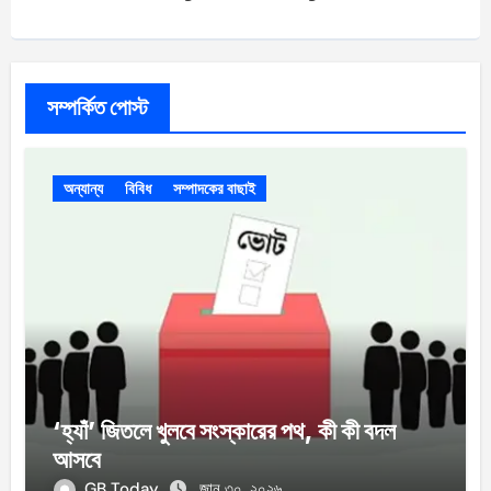
সম্পর্কিত পোস্ট
অন্যান্য
বিবিধ
সম্পাদকের বাছাই
‘হ্যাঁ’ জিতলে খুলবে সংস্কারের পথ, কী কী বদল
আসবে
GB Today
জানু ৩০, ২০২৬