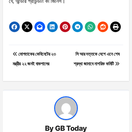
যে, আন্ডার গ্রাউন্ডটা কী জিনিস।
Post
মোশতাকের কেবিনেটের ২৩
সি আর দত্তকে দেশে এনে শেষ
navigation
মন্ত্রীর ২২ জনই বাকশালের
শ্রদ্ধা জানাবে নাগরিক কমিটি
By
GB Today