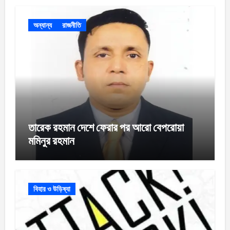
অন্যান্য
রাজনীতি
তারেক রহমান দেশে ফেরার পর আরো বেপরোয়া
মমিনুর রহমান
বিহার ও উড়িষ্যা