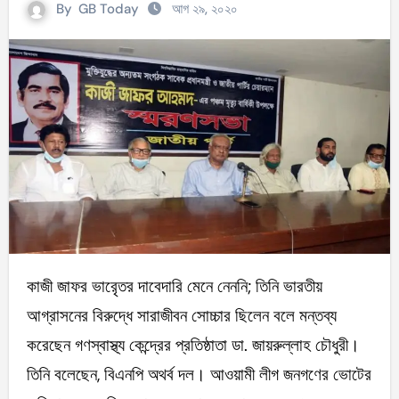
By
GB Today
আগ ২৯, ২০২০
কাজী জাফর ভারৃেতর দাবেদারি মেনে নেননি; তিনি ভারতীয়
আগ্রাসনের বিরুদ্ধে সারাজীবন সোচ্চার ছিলেন বলে মন্তব্য
করেছেন গণস্বাস্থ্য কেন্দ্রের প্রতিষ্ঠাতা ডা. জায়রুল্লাহ চৌধুরী।
তিনি বলেছেন, বিএনপি অথর্ব দল। আওয়ামী লীগ জনগণের ভোটের