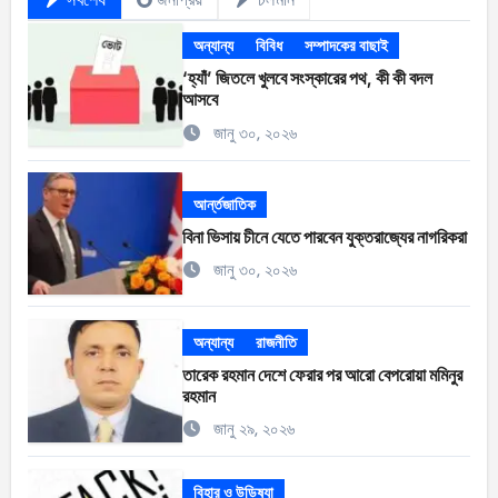
অন্যান্য
বিবিধ
সম্পাদকের বাছাই
‘হ্যাঁ’ জিতলে খুলবে সংস্কারের পথ, কী কী বদল
আসবে
জানু ৩০, ২০২৬
আর্ন্তজাতিক
বিনা ভিসায় চীনে যেতে পারবেন যুক্তরাজ্যের নাগরিকরা
জানু ৩০, ২০২৬
অন্যান্য
রাজনীতি
তারেক রহমান দেশে ফেরার পর আরো বেপরোয়া মমিনুর
রহমান
জানু ২৯, ২০২৬
বিহার ও উড়িষ্যা