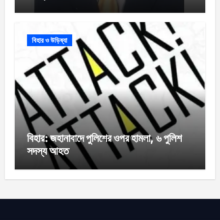
বিহার ও উড়িষ্যা
বিহার: জহানাবাদে পুলিশের ওপর হামলা, ৬ পুলিশ
সদস্য আহত