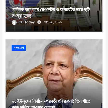
বেবিচক ভাগ করে রেগুলেটর ও অপারেটর নামে দুটি
সংস্থা হচ্ছে
GB Today
জানু ২৮, ২০২৬
বাংলাদেশ
ড. ইউনূসের নির্বাচন-পরবর্তী পরিকল্পনা: তিন খাতে
কাজ চালিয়ে যাওয়ার ঘোষণা