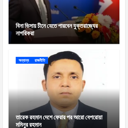
বিনা ভিসায় চীনে যেতে পারবেন যুক্তরাজ্যের
নাগরিকরা
অন্যান্য
রাজনীতি
তারেক রহমান দেশে ফেরার পর আরো বেপরোয়া
মমিনুর রহমান