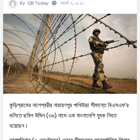
By
GB Today
সেপ্টে ৩, ২০২০
কুড়িগ্রামের নাগেশ্বরীর নারায়ণপুর পাখিউড়া সীমান্তে বিএসএফ’র
গুলিতে ছবিল উদ্দিন (৩৬) নামে এক বাংলাদেশি যুবক নিহত
হয়েছেন।