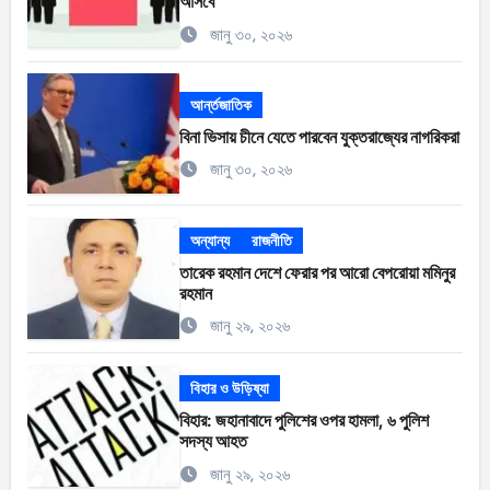
আসবে
জানু ৩০, ২০২৬
আর্ন্তজাতিক
বিনা ভিসায় চীনে যেতে পারবেন যুক্তরাজ্যের নাগরিকরা
জানু ৩০, ২০২৬
অন্যান্য
রাজনীতি
তারেক রহমান দেশে ফেরার পর আরো বেপরোয়া মমিনুর
রহমান
জানু ২৯, ২০২৬
বিহার ও উড়িষ্যা
বিহার: জহানাবাদে পুলিশের ওপর হামলা, ৬ পুলিশ
সদস্য আহত
জানু ২৯, ২০২৬