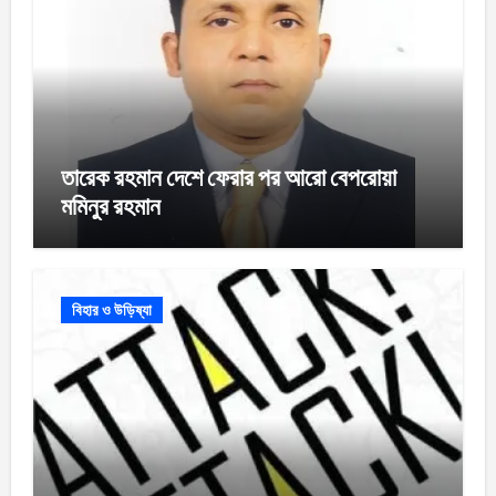
তারেক রহমান দেশে ফেরার পর আরো বেপরোয়া
মমিনুর রহমান
বিহার ও উড়িষ্যা