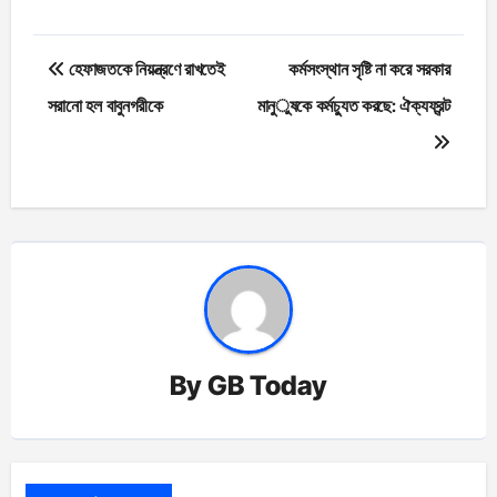
Post
হেফাজতকে নিয়ন্ত্রণে রাখতেই
কর্মসংস্থান সৃষ্টি না করে সরকার
navigation
সরানো হল বাবুনগরীকে
মানুষকে কর্মচ্যুত করছে: ঐক্যফ্রন্ট
By
GB Today